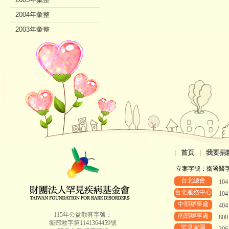
2004年彙整
2003年彙整
2002年彙整
|
首頁
|
我要捐
立案字號：衛署醫字第8
台北總會
10
台北服務中心
10
中部辦事處
40
115年公益勸募字號：
南部辦事處
80
衛部救字第1141364459號
罕見家園