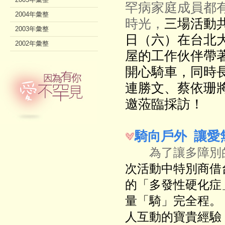
罕病家庭成員都
2004年彙整
時光，
三場活動共
2003年彙整
日（六）在台北
2002年彙整
屋的工作伙伴帶
開心騎車，同時
連勝文、蔡依珊
邀蒞臨採訪！
騎向戶外 讓愛
為了讓多障別的
次活動中特別商借
的「多發性硬化症
量「騎」完全程。
人互動的寶貴經驗