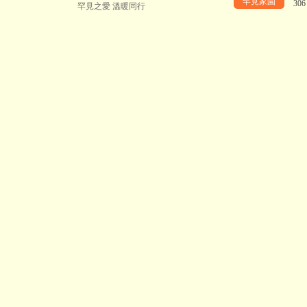
罕見家園
30
罕見之愛 溫暖同行