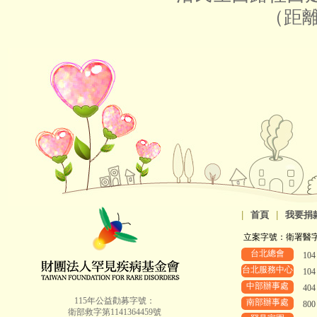
（距離約1.
|
首頁
|
我要捐
立案字號：衛署醫字第8
台北總會
10
台北服務中心
10
中部辦事處
40
115年公益勸募字號：
南部辦事處
80
衛部救字第1141364459號