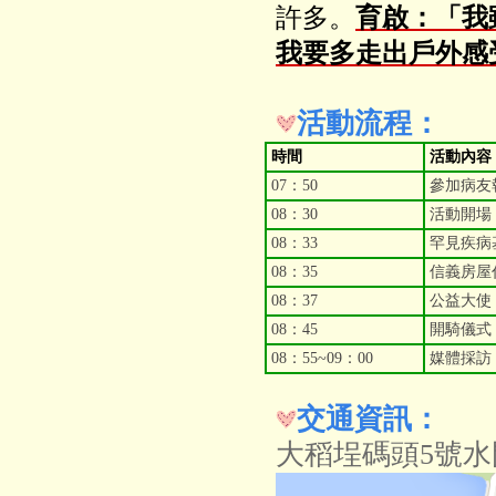
許多。
育啟：「我
我要多走出戶外感
活動流程：
時間
活動內容
07：50
參加病友
08：30
活動開場
08：33
罕見疾病
08：35
信義房屋
08：37
公益大使
08：45
開騎儀式
08：55~09：00
媒體採訪
交通資訊：
大稻埕碼頭5號水