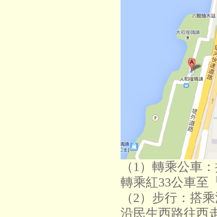
（1）轉乘公車
轉乘紅33公車至
（2）步行：搭乘
沿民生西路往西