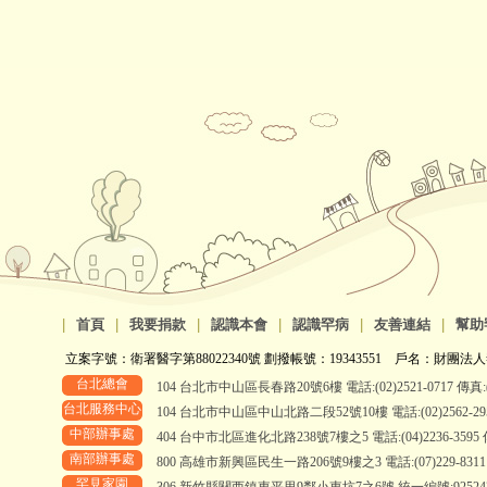
|
首頁
|
我要捐款
|
認識本會
|
認識罕病
|
友善連結
|
幫助
立案字號：衛署醫字第88022340號 劃撥帳號：19343551 戶名：財團法人
台北總會
104 台北市中山區長春路20號6樓 電話:(02)2521-0717 傳真:(0
台北服務中心
104 台北市中山區中山北路二段52號10樓 電話:(02)2562-2958、
中部辦事處
404 台中市北區進化北路238號7樓之5 電話:(04)2236-3595 傳真
南部辦事處
800 高雄市新興區民生一路206號9樓之3 電話:(07)229-8311 傳真
罕見家園