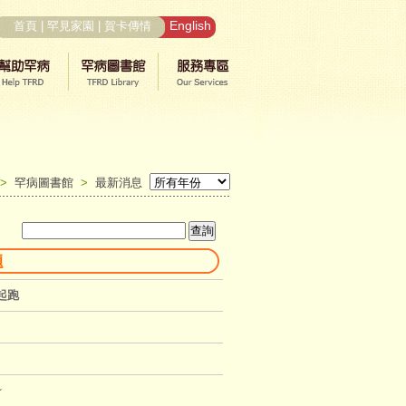
English
首頁
|
罕見家園
|
賀卡傳情
>
罕病圖書館
>
最新消息
題
起跑
~