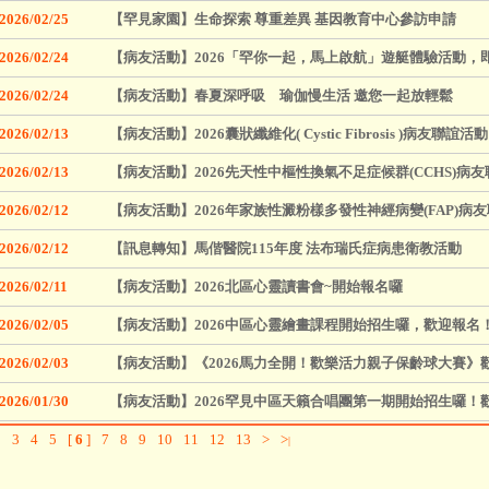
2026/02/25
【罕見家園】生命探索 尊重差異 基因教育中心參訪申請
2026/02/24
【病友活動】2026「罕你一起，馬上啟航」遊艇體驗活動，
2026/02/24
【病友活動】春夏深呼吸 瑜伽慢生活 邀您一起放輕鬆
2026/02/13
【病友活動】2026囊狀纖維化( Cystic Fibrosis )病友聯誼活動
2026/02/13
【病友活動】2026先天性中樞性換氣不足症候群(CCHS)病
2026/02/12
【病友活動】2026年家族性澱粉樣多發性神經病變(FAP)病
2026/02/12
【訊息轉知】馬偕醫院115年度 法布瑞氏症病患衛教活動
2026/02/11
【病友活動】2026北區心靈讀書會~開始報名囉
2026/02/05
【病友活動】2026中區心靈繪畫課程開始招生囉，歡迎報名
2026/02/03
【病友活動】《2026馬力全開！歡樂活力親子保齡球大賽》
2026/01/30
【病友活動】2026罕見中區天籟合唱團第一期開始招生囉！
2
3
4
5
[
6
]
7
8
9
10
11
12
13
>
>
|