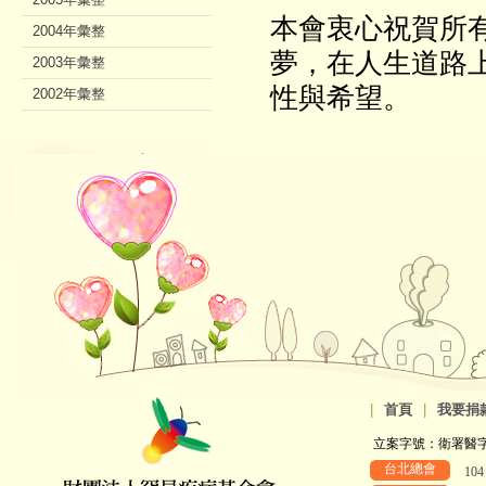
本會衷心祝賀所
2004年彙整
夢，在人生道路
2003年彙整
性與希望。
2002年彙整
|
首頁
|
我要捐
立案字號：衛署醫字第8
台北總會
10