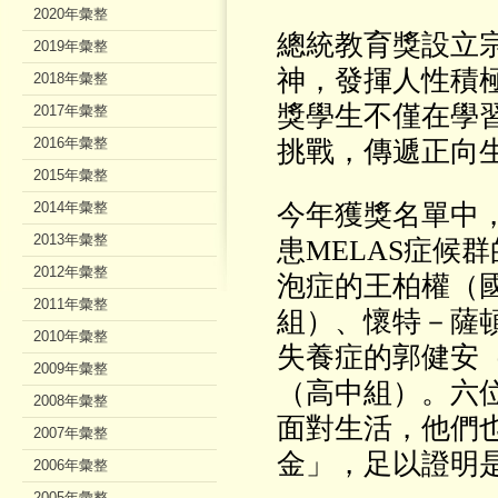
2020年彙整
總統教育獎設立
2019年彙整
神，發揮人性積
2018年彙整
獎學生不僅在學
2017年彙整
2016年彙整
挑戰，傳遞正向
2015年彙整
2014年彙整
今年獲獎名單中
2013年彙整
患MELAS症候
2012年彙整
泡症的王柏權（
2011年彙整
組）、懷特－薩
2010年彙整
失養症的郭健安
2009年彙整
（高中組）。六
2008年彙整
面對生活，他們
2007年彙整
金」，足以證明
2006年彙整
2005年彙整