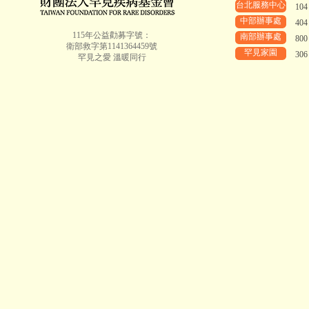
台北服務中心
10
中部辦事處
40
115年公益勸募字號：
南部辦事處
80
衛部救字第1141364459號
罕見家園
30
罕見之愛 溫暖同行