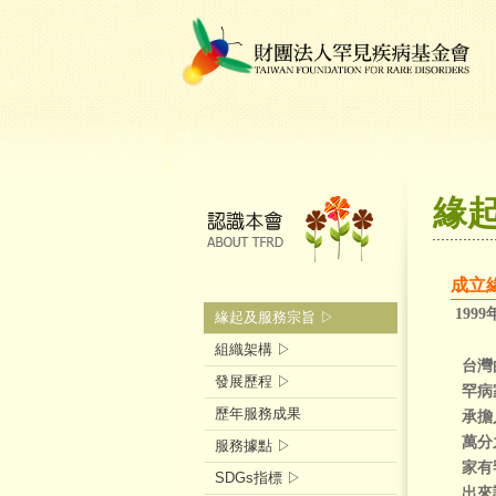
緣
成立
1999
緣起及服務宗旨 ▷
組織架構 ▷
台灣
發展歷程 ▷
罕病
歷年服務成果
承擔
萬分
服務據點 ▷
家有
SDGs指標 ▷
出來