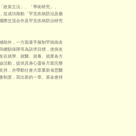
「政策立法」、「學術研究」、
，並成功推動「罕見疾病防治及藥
國際交流合作及罕見疾病防治研究
補助外，一方面著手擬制罕病病友
與總額保障等為訴求目標，使病友
友在就學、就醫、就養、就業各方
驗活動，提供其身心靈各方面完整
支持，亦帶動社會大眾重新省思醫
會制度，寫出新的一章。基金會持