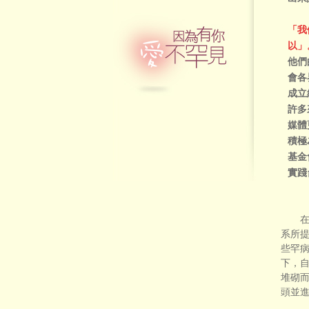
「我
以」
他們
會各
成立
許多
媒體
積極
基金
實踐
在罕
系所
些罕
下，自
堆砌而
頭並