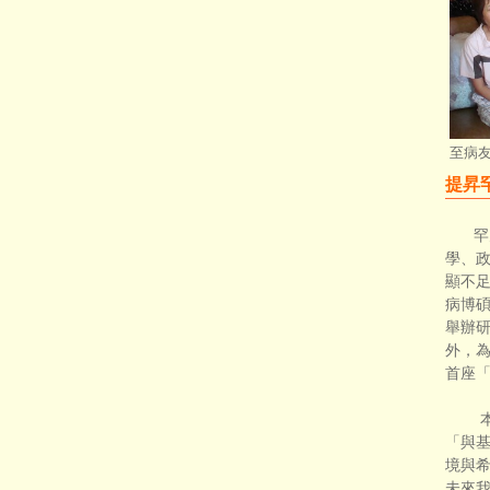
至病
提昇
罕
學、
顯不
病博
舉辦
外，為
首座
本會
「與基
境與希
未來