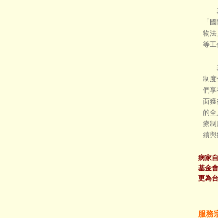
基金
「國
物法
等工
基金
制度
們享
面獲
的全
療制
續與
病家
基金
更為
服務