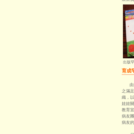
出版
育成
由
之滿
織，
娃娃
教育宣
病友團
病友