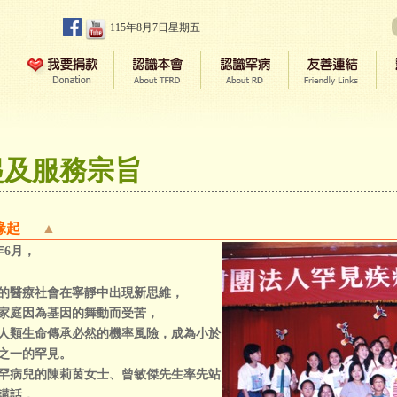
115年8月7日星期五
起及服務宗旨
緣起
▲
年6月，
的醫療社會在寧靜中出現新思維，
家庭因為基因的舞動而受苦，
人類生命傳承必然的機率風險，成為小於
之一的罕見。
罕病兒的陳莉茵女士、曾敏傑先生率先站
講話，