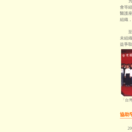
另外
會等
醫護
組織
至於
未組織
益爭
「台
協助
2