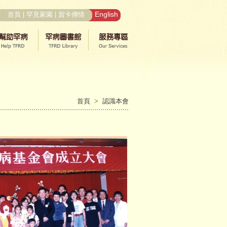
English
首頁
|
罕見家園
|
賀卡傳情
首頁
>
認識本會