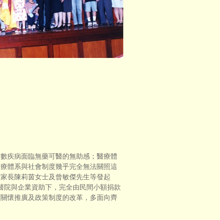
數疾病面臨無藥可醫的無助感；醫療體
醫療體系與社會制度幾乎完全無法關照這
友家長陳莉茵女士及曾敏傑先生等發起
、醫院與企業資助下，完全由民間小額捐款
生育關懷推廣及政策制度的改革，多面向齊