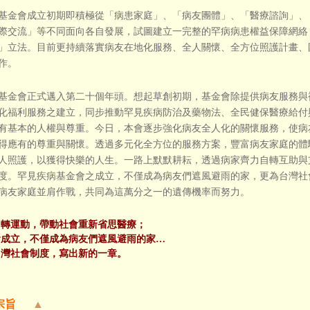
會成立初期即積極從「病患家庭」、「病友團體」、「醫療諮詢」、
際交流」等不同面向各自發展，試圖建立一完整的罕病病患權益保障網絡
」立法。目前更持續落實病友在地化服務、全人關懷、全方位照護計畫、
作。
會正式邁入第二十個年頭。想起草創初期，基金會除提供病友服務與
化福利服務之建立，同步推動罕見疾病防治及藥物法、全民健保醫療給付
有基本的人權與尊重。今日，本會逐步強化病友全人化的關懷服務，使病
得應有的尊重與關懷。透過多元化全方位的服務方案，豐富病友家庭的體
人照護，以獲得快樂的人生。一路上默默耕耘，透過病家齊力自轉互助與
度。罕見疾病基金會之成立，不僅成為病友們遮風避雨的家，更為台灣社
病友家庭並肩作戰，共同為這萬分之一的遺傳機率而努力。
自轉運動，帶動社會重新省思醫療；
會成立，不僅成為病友們遮風避雨的家…
台灣社會制度，寫出新的一章。
宗旨
▲