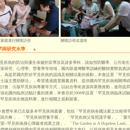
友家庭進行關懷訪視
關懷訪視送溫情
罕病研究水準
▲
見疾病的防治與優生保健的宣導涉及諸多學科，諸如預防醫學、公共衛生
政策研究、心理學、營養學等領域，國內除遺傳醫學訓練的醫師實際負責
足。為提昇國內對於罕見疾病的認識及相關法案的推動，本會設置「罕見
碩士論文獎助辦法」，希望透過購置圖書資料、提供國內罕見疾病相關博
研討會、出版罕見疾病專書等方式，以結合學術資源與業務推動，進而提
強化國內臨床試驗計畫的推展，本會亦於2008年設置「罕見疾病臨床試
「罕見疾病生物資料庫」進行相關之規劃探索。
歷年來已出版多本罕見疾病叢書，包括「罕見疾病各國法案之比較研究
因共舞 」、「罕見疾病營養手冊」、「罕見疾病父母照護手冊」、「愛不
望--罕見疾病身心障礙者就業之路」、「The Garden in A Hopeless
我們將持續協助國內罕見疾病相關學術研究之進行，以提供政府及本會在