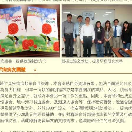
罕病叢書，提供政策制定方向
博碩士論文獎助，提升罕病研究水準
罕病病友團體
▲
於罕見疾病病類眾多且複雜，本會深感自身資源有限，無法全面滿足各項
足為努力目標，但單一病類的個別需求亦是本會關注的重點。因此，積極
以滿足自身之需求，就成為本會另一項工作的重點。因此，本會除和已成
關懷協會、地中海型貧血協會、及漸凍人協會等）保持密切聯繫，透過合
導及權益爭取之外。並於1999年設立「病友團體活動補助辦法」，提供
體提供至少20萬元的經費補助，並針對聯誼會幹部提供訪視的交通及行
的關懷訪視，藉此瞭解更多病友的實際需求，也減輕幹部們的經濟負擔。