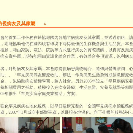
訪視病友及其家屬
▲
的首要工作任務在於協尋國內各地罕病病友及其家屬，並透過聯絡、訪
務，期能協助他們在國內現有環境下尋得最佳的生存機會與生活品質。本
的推動，藉由家訪、電訪、院訪等方式進行病友的實際接觸，以真實反應
上病友資料庫，期待能藉由資訊化整合作業，有效整合各項資源，以利病
，針對病友及其家屬，本會除提供病患藥物轉介、遺傳與營養諮詢、心
助」、「罕見疾病病友醫療救助」辦法，作為病患生活急難或緊急醫療救助
金」，以協助病友積極學習，踏入社會。另於2005年設立「罕見疾病安
安養相關費用之補助。積極投入在病友醫療、生活急難、安養及就學等相
009年推出「罕見疾病家庭失業補助」方案。
化罕見疾病在地化服務，以早日建構完整的「全國罕見疾病永續服務網絡」
處，2007年1月成立中部辦事處，以展現在地深化、向下扎根的服務決心