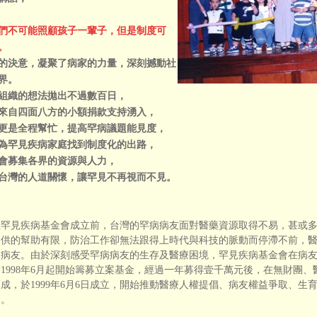
們不可能照顧孩子一輩子，但是制度可
。
的決意，凝聚了病家的力量，深刻撼動社
界。
組織的想法拋出不過數百日，
來自四面八方的小額捐款支持湧入，
更是全程幫忙，提高罕病議題能見度，
為罕見疾病家庭找到制度化的出路，
會募集各界的資源與人力，
台灣的人道關懷，讓罕見不再視而不見。
見疾病基金會成立前，台灣的罕病病友面對醫藥資源取得不易，甚或多
提供的幫助有限，防治工作卻無法跟得上時代與科技的脈動而停滯不前，
病病友。由於深刻感受罕病病友的生存及醫療困境，罕見疾病基金會在病
1998年6月起開始籌募立案基金，經過一年募得壹千萬元後，在無財團
成，於1999年6月6日成立，開始推動醫療人權提倡、病友權益爭取、
進。