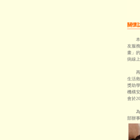
關懷
本會
友服
畫」
病線
再者
生活救
獎助學
機構
會於2
為強
部辦事