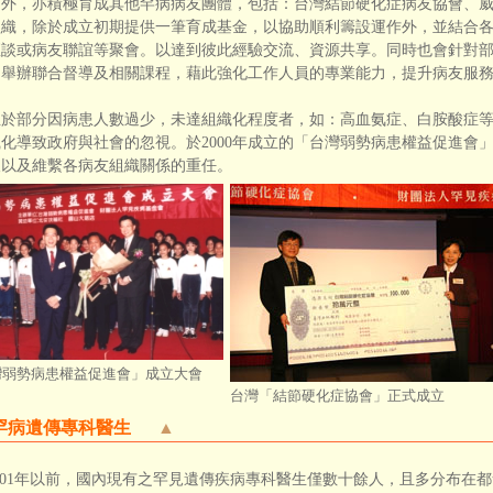
，亦積極育成其他罕病病友團體，包括：台灣結節硬化症病友協會、威
組織，除於成立初期提供一筆育成基金，以協助順利籌設運作外，並結合
座談或病友聯誼等聚會。以達到彼此經驗交流、資源共享。同時也會針對
，舉辦聯合督導及相關課程，藉此強化工作人員的專業能力，提升病友服
部分因病患人數過少，未達組織化程度者，如：高血氨症、白胺酸症等
化導致政府與社會的忽視。於2000年成立的「台灣弱勢病患權益促進會
取以及維繫各病友組織關係的重任。
灣弱勢病患權益促進會」成立大會
台灣「結節硬化症協會」正式成立
罕病遺傳專科醫生
▲
001年以前，國內現有之罕見遺傳疾病專科醫生僅數十餘人，且多分布在