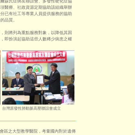
爾森氏症病友聯誼會、多發性硬化症協
各項醫療、社政資源定期協助該組織舉辦
部分已有社工等專業人員提供服務的協助
務的品質。
，則將列為重點服務對象，以降低其因
」，即扮演起協助這些人數稀少病患之權
台灣原發性肺動脈高壓聯誼會成立
都會區之大型教學醫院，考量國內對於遺傳