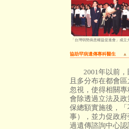
「台灣弱勢病患權益促進會」成立
協助罕病遺傳專科醫生
▲
2001年以
且多分布在都會區
忽視，使得相關專
會除透過立法及政
保總額實施後，「
事），並力促政府
過遺傳諮詢中心認