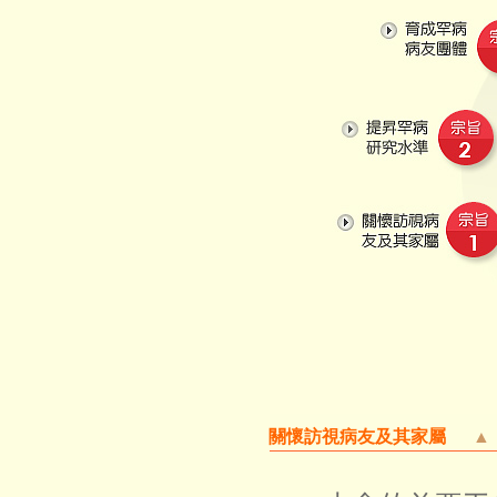
關懷訪視病友及其家屬
▲