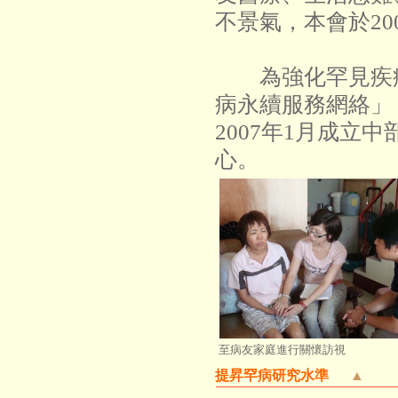
不景氣，本會於2
為強化罕見疾病
病永續服務網絡」
2007年1月成
心。
至病友家庭進行關懷訪視
提昇罕病研究水準
▲