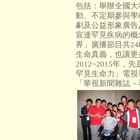
包括：舉辦全國大
動、不定期參與學
劇及公益形象廣告
宣達罕見疾病的概
界」廣播節目共2
生命真義，也讓更
2012~2015
罕見生命力」電視
「華視新聞雜誌－