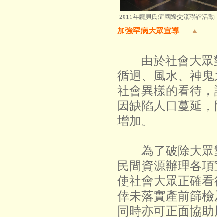
2011年龐貝氏症國際交流聯誼活動
加強罕病大眾宣導
▲
由於社會大眾對
循迴、風水、神鬼
社會異樣的看待，
因缺陷人口蔓延，
增加。
為了破除大眾對
民間資源辦理各項
使社會大眾正確看
倖未落實產前篩檢
同時亦可正面協助