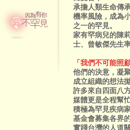
承擔人類生命傳
機率風險，成為
之一的罕見。
家有罕病兒的陳
士、曾敏傑先生
「我們不可能照
他們的決意，凝
成立組織的想法
許多來自四面八
媒體更是全程幫
積極為罕見疾病
基金會募集各界
實踐台灣的人道