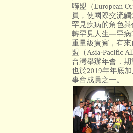
聯盟（European Org
員，使國際交流觸
罕見疾病的角色與作
轉罕見人生—罕病
重量級貴賓，有來
盟（Asia-Pacific Al
台灣舉辦年會，期
也於2019年年
事會成員之一。