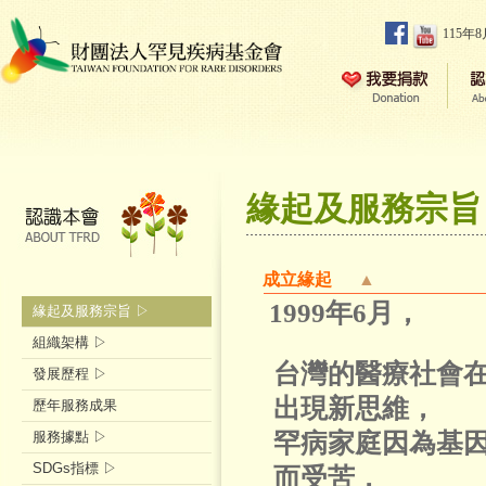
115年
緣起及服務宗旨
成立緣起
▲
1999年6月，
緣起及服務宗旨 ▷
組織架構 ▷
台灣的醫療社會
發展歷程 ▷
出現新思維，
歷年服務成果
罕病家庭因為基
服務據點 ▷
SDGs指標 ▷
而受苦，