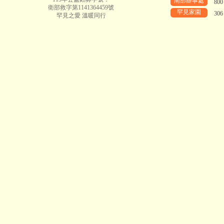
南部辦事處
80
衛部救字第1141364459號
罕見家園
30
罕見之愛 溫暖同行