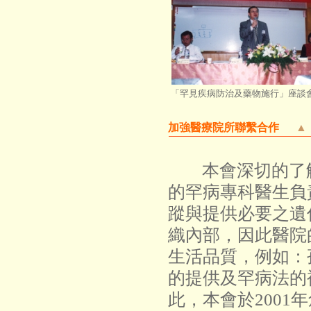
「罕見疾病防治及藥物施行」座談
加強醫療院所聯繫合作
▲
本會深切的了
的罕病專科醫生負
蹤與提供必要之遺
織內部，因此醫院
生活品質，例如：
的提供及罕病法的
此，本會於200