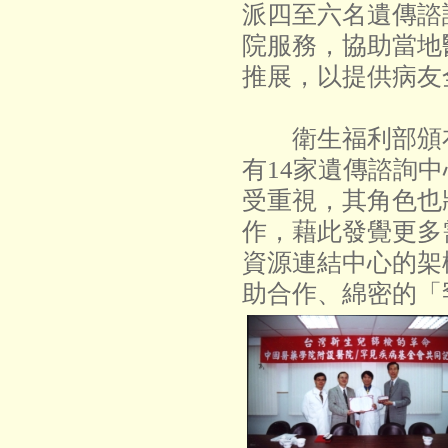
派四至六名遺傳諮
院服務，協助當地
推展，以提供病友
衛生福利部頒布
有14家遺傳諮詢
受重視，其角色也
作，藉此發覺更多
資源連結中心的架
助合作、綿密的「