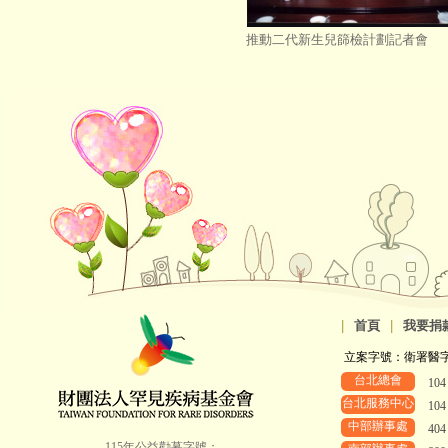
推動二代新生兒篩檢計劃記者會
|
首頁
|
我要捐
立案字號：衛署醫字第8
台北總會
10
台北服務中心
10
中部辦事處
40
115年公益勸募字號：