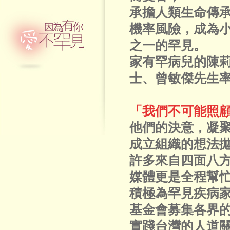
承擔人類生命傳
機率風險，成為
之一的罕見。
家有罕病兒的陳
士、曾敏傑先生
「我們不可能照
他們的決意，凝
成立組織的想法
許多來自四面八
媒體更是全程幫
積極為罕見疾病
基金會募集各界
實踐台灣的人道