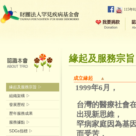
115年
緣起及服務宗旨
成立緣起
▲
1999年6月，
緣起及服務宗旨 ▷
組織架構 ▷
台灣的醫療社會
發展歷程 ▷
出現新思維，
歷年服務成果
罕病家庭因為基
服務據點 ▷
SDGs指標 ▷
而受苦，