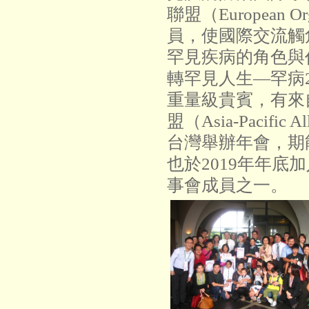
聯盟（European Org
員，使國際交流觸
罕見疾病的角色與作
轉罕見人生—罕病
重量級貴賓，有來
盟（Asia-Pacific Al
台灣舉辦年會，期
也於2019年年
事會成員之一。