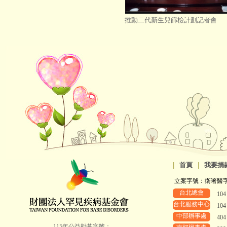
推動二代新生兒篩檢計劃記者會
|
首頁
|
我要捐
立案字號：衛署醫字第8
台北總會
10
台北服務中心
10
中部辦事處
40
115年公益勸募字號：