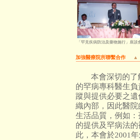
「罕見疾病防治及藥物施行」座談
加強醫療院所聯繫合作
▲
本會深切的了
的罕病專科醫生負
蹤與提供必要之遺
織內部，因此醫院
生活品質，例如：
的提供及罕病法的
此，本會於200