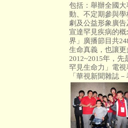
包括：舉辦全國大
動、不定期參與學
劇及公益形象廣告
宣達罕見疾病的概
界」廣播節目共2
生命真義，也讓更
2012~2015
罕見生命力」電視
「華視新聞雜誌－