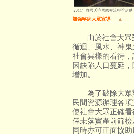
2011年龐貝氏症國際交流聯誼活動
加強罕病大眾宣導
▲
由於社會大眾對
循迴、風水、神鬼
社會異樣的看待，
因缺陷人口蔓延，
增加。
為了破除大眾對
民間資源辦理各項
使社會大眾正確看
倖未落實產前篩檢
同時亦可正面協助