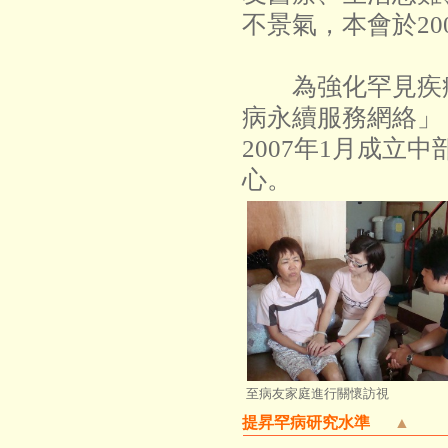
不景氣，本會於2
為強化罕見疾病
病永續服務網絡」
2007年1月成
心。
至病友家庭進行關懷訪視
提昇罕病研究水準
▲