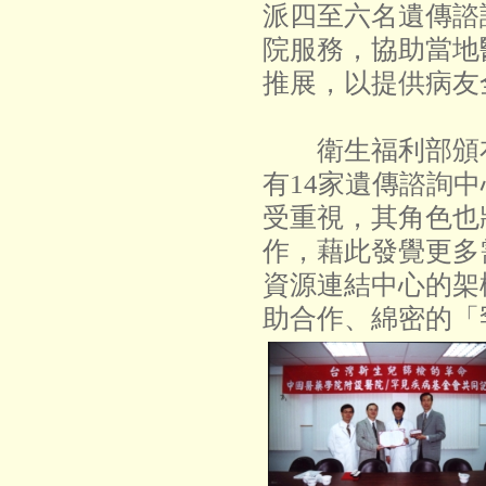
派四至六名遺傳諮
院服務，協助當地
推展，以提供病友
衛生福利部頒布
有14家遺傳諮詢
受重視，其角色也
作，藉此發覺更多
資源連結中心的架
助合作、綿密的「