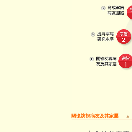
關懷訪視病友及其家屬
▲