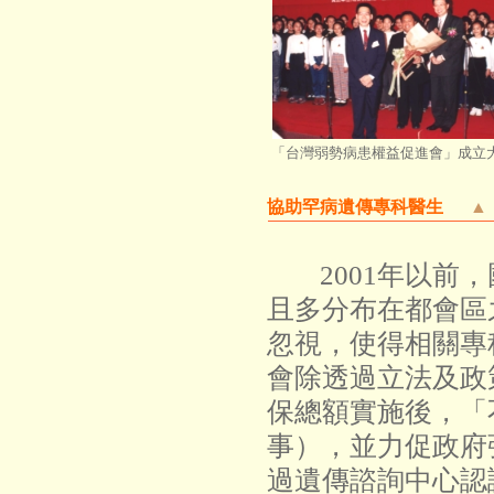
「台灣弱勢病患權益促進會」成立
協助罕病遺傳專科醫生
▲
2001年以
且多分布在都會區
忽視，使得相關專
會除透過立法及政
保總額實施後，「
事），並力促政府
過遺傳諮詢中心認