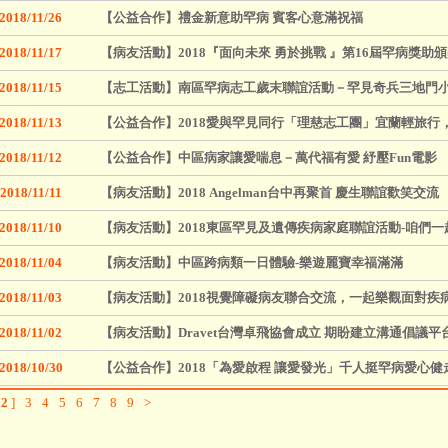
2018/11/26
【公益合作】禮金新意助罕病 賓客心意滿祝福
2018/11/17
【病友活動】2018『面向未來 勇於挑戰 』第16屆罕病獎助
2018/11/15
【志工活動】南區罕病志工歲末聯誼活動－罕見奇兵三地門
2018/11/13
【公益合作】2018愛與罕見同行「理慈志工團」宜蘭輕旅行
2018/11/12
【公益合作】中區病家讓愛喘息－萬代福有愛 紓壓Fun電影
2018/11/11
【病友活動】2018 Angelman台中再聚首 慶生聯誼歡笑交流
2018/11/10
【病友活動】2018東區罕見及遺傳疾病家庭聯誼活動-咱們一
2018/11/04
【病友活動】中區跨病類一日體驗-樂遊麗寶幸福滿滿
2018/11/03
【病友活動】2018視覺障礙病友聯合交流，一起樂觀面對疾
2018/11/02
【病友活動】Dravet台灣卓飛協會成立 期盼建立溝通倡議平
2018/10/30
【公益合作】2018「為愛啟程 讓愛發光」千人挺罕病愛心健走
[
2
]
3
4
5
6
7
8
9
>