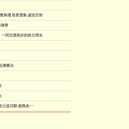
頒獎典禮 眾星雲集 盛況空前
小踏青
，一同沉浸美好的秋日周末
起賞蝶去
病
台
公益活動 超熱血~~