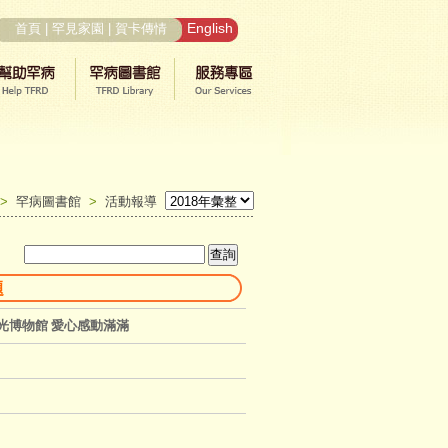
English
首頁
|
罕見家園
|
賀卡傳情
>
罕病圖書館
>
活動報導
題
光博物館 愛心感動滿滿