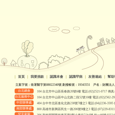
|
首頁
|
我要捐款
|
認識本會
|
認識罕病
|
友善連結
|
幫助
立案字號：衛署醫字第88022340號 劃撥帳號：19343551 戶名：財團法人
台北總會
104 台北市中山區長春路20號6樓 電話:(02)2521-0717 傳真:(0
台北服務中心
104 台北市中山區中山北路二段52號10樓 電話:(02)2562-2958、
中部辦事處
404 台中市北區進化北路238號7樓之5 電話:(04)2236-3595 傳真
南部辦事處
800 高雄市新興區民生一路206號9樓之3 電話:(07)229-8311 傳真
罕見家園