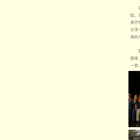
當一
點。
來抒
分享
就此
對於
開車
一群