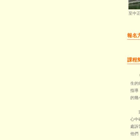
至中
報名
課程
『不
生的
指導
的幾
當初
心中
處訴
他們