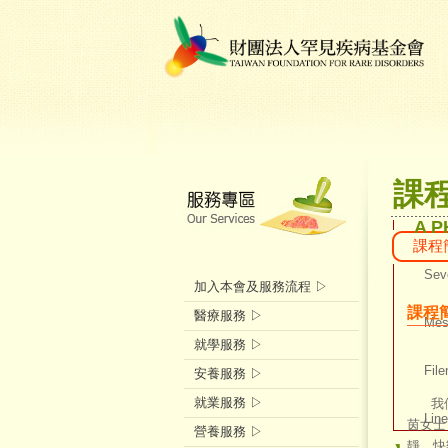
課
A P
課程
Seve
加入本會及服務流程 ▷
課程
醫療服務 ▷
Mess
就學服務 ▷
File
安養服務 ▷
就業服務 ▷
我們深
Lin
茵女士
營養服務 ▷
靜、快