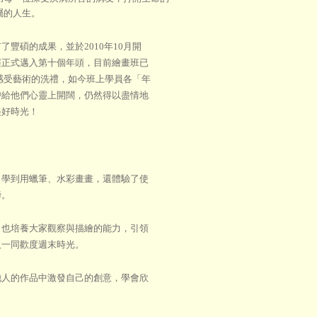
屬的人生。
豐碩的成果，並於2010年10月開
經正式邁入第十個年頭，目前繪畫班已
們感受藝術的洗禮，如今班上學員各「年
帶給他們心靈上開闊，仍然得以盡情地
美好時光！
學到用蠟筆、水彩畫畫，還體驗了使
諦。
也培養大家觀察與描繪的能力，引領
人一同歡度週末時光。
人的作品中激發自己的創意，學會欣