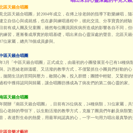
唱出來自心靈深處的罕見天籟
北區天籟合唱團
見北區天籟合唱團」於2004年成立，在傅上珍老師的指導下歡樂練唱，
建立自信心與成就感，也在參與練唱過程中，彼此交流、分享寶貴的經驗
目前有成人團及兒童團
，
雖然每位團員因疾病所造成的影響各自不同，但
的練習，逐漸養成厚實的歌唱基礎，唱出來自心靈深處的聲音。北區天籟合
37位家屬，總共78個成員參與。
中區天籟合唱團
08年3月「中區天籟合唱團」正式成立，由最初的小團發展至今已有14種病類
與。許恩綾老師溫暖、又活潑的教學方式，不僅緊抓住小團員們好動的心
，拋開生活的苦悶與壓力，敞開心胸，投入群體；團體中輕鬆、又緊密的
過程中獲得認同與歸屬，讓合唱團彷彿成為了病友們的第二個心靈的家。
南區天籟合唱團
08年開辦『南區天籟合唱團』，目前有26位病友，24種病類，31位家屬，
品心老師的帶領下，以生動活潑的教學方式，克服了團員們年齡及病類繁
音，表達對生命的熱愛，用最單純認真的心，一字一句用力唱出最真摯的
北區音樂才藝班