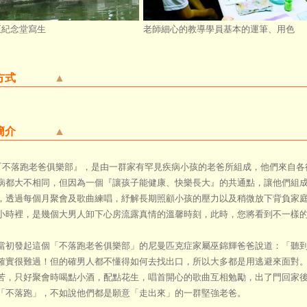
正紀念堂寫生
老師細心的教導學員基本的運筆、用色
方式
▲
簡介
▲
落跑老爸俱樂部』，是由一群家有罕見疾病小孩的老爸所組成，他們來自各行
病都大不相同，但因為一個『讓孩子能健康、快樂長大』的共通點，讓他們組
，透過每個月聚會及歌曲練唱，紓解長期照顧小孩的壓力以及稍微放下背負家
小時裡，是幾個大男人卸下心房流露真情的溫馨時刻，此時，您將看到不一樣
發起這個「不落跑老爸俱樂部」的尼曼匹克症家屬巫錦輝爸爸說道：「聽到
確實很難過！但的確男人都不懂得如何去找出口，所以大多都是用逃避來面對
苦，只好聚會時喝點小酒，配點花生，唱首開心的歌曲互相勉勵，出了門回家
「不落跑」，不如說他們都是願意「走出來」的一群堅強老爸。