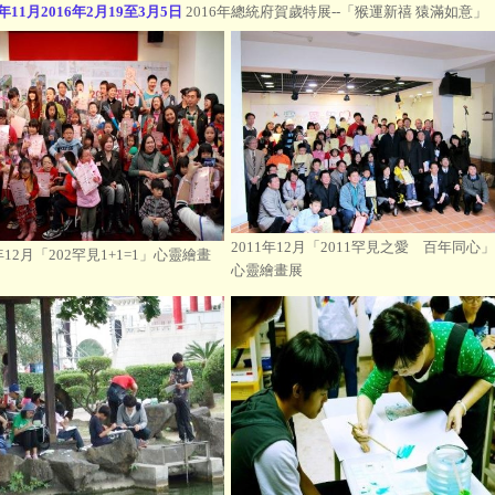
4年11月
2016年2月19至3月5日
2016年
總統府
賀歲特展--「猴運新禧 猿滿如意」
2011年12月「2011罕見之愛 百年同心」
2年12月「202罕見1+1=1」心靈繪畫
心靈繪畫展