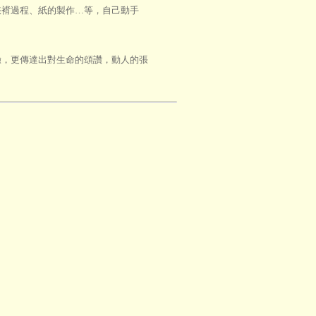
褙過程、紙的製作…等，自己動手
，更傳達出對生命的頌讚，動人的張