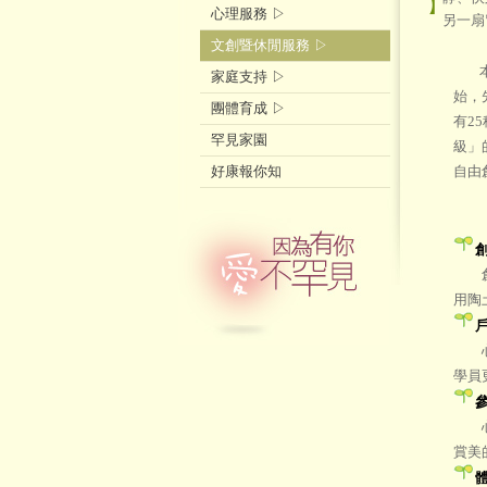
】
心理服務 ▷
另一扇
文創暨休閒服務 ▷
本會
家庭支持 ▷
始，
團體育成 ▷
有2
罕見家園
級」
好康報你知
自由
「心
創作
用陶
心靈
學員
心靈
賞美