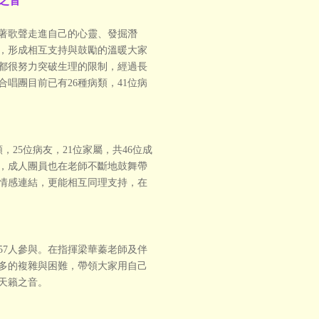
之音
隨著歌聲走進自己的心靈、發掘潛
，形成相互支持與鼓勵的溫暖大家
都很努力突破生理的限制，經過長
唱團目前已有26種病類，41位病
，25位病友，21位家屬，共46位成
，成人團員也在老師不斷地鼓舞帶
情感連結，更能相互同理支持，在
共57人參與。在指揮梁華蓁老師及伴
多的複雜與困難，帶領大家用自己
天籟之音。