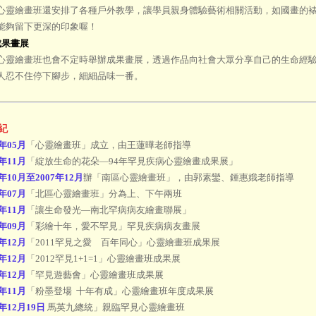
繪畫班還安排了各種戶外教學，讓學員親身體驗藝術相關活動，如國畫的裱
能夠留下更深的印象喔！
成果畫展
繪畫班也會不定時舉辦成果畫展，透過作品向社會大眾分享自己的生命經驗
人忍不住停下腳步，細細品味一番。
紀
4年05月
「心靈繪畫班」成立，由王蓮曄老師指導
5年11月
「綻放生命的花朵—94年罕見疾病心靈繪畫成果展」
6年10月至2007年12月
辦「南區心靈繪畫班」，由郭素鑾、鍾惠娥老師指導
7年07月
「北區心靈繪畫班」分為上、下午兩班
7年11月
「讓生命發光—南北罕病病友繪畫聯展」
9年09月
「彩繪十年，愛不罕見」罕見疾病病友畫展
1年12月
「2011罕見之愛 百年同心」心靈繪畫班成果展
2年12月
「2012罕見1+1=1」心靈繪畫班成果展
3年12月
「罕見遊藝會」心靈繪畫班成果展
4年11月
「粉墨登場 十年有成」心靈繪畫班年度成果展
5年12月19日
馬英九總統」親臨罕見心靈繪畫班