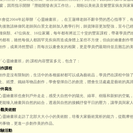
窗，因而指示開辦『潛能開發表演工作坊』，期盼以美術及音樂豐富病友與家
從2004年起舉辦「心靈繪畫班」，在王蓮曄老師不辭辛勞的悉心指導下，有了
先後敦請林偉民老師與白景文老師加入教學行列，師資陣容更加堅強，至今已
5種病類、47位病友、16位家屬，每年都有將近三十堂的豐富課程，帶著學員
的都有，雖然每個人都因罕見疾病而造成身體上某些不方便，但由於繪畫創作
創作，成果沛然豐碩；而每次以畫會友的相聚，更是學員們最期待並且難忘的
靈繪畫班」的 課程內容豐富多元，包含了：
創作課程
是沒有限制的，生活中的各種媒材都可以成為藝術品，學員們在課程中除了
土、紙漿、鐵絲等物品創作，學會發揮自己的創意，體會生活處處是藝術的真
戶外寫生
繪畫班也會到戶外走走，感受大自然中的陽光、綠草、樹蔭和新鮮的空氣，
更能臻入繪畫與自然的結合，透過與自然的接觸抒發平日的壓力，讓學員與家
參觀美術館
繪畫班走訪了北部大大小小的美術館，培養大家藝術賞析的能力，從觀摩他
的事物，更進一步創作美的作品。
體驗活動