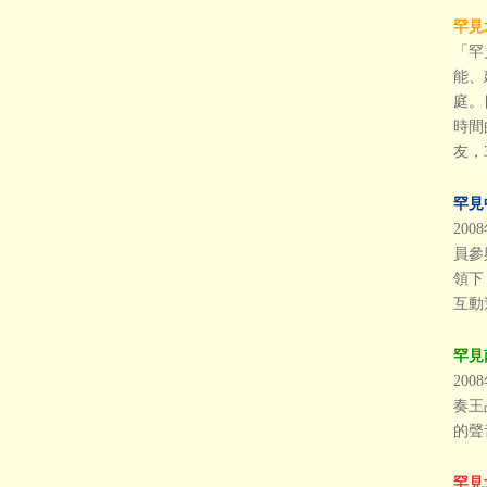
罕見
「罕
能、
庭。
時間
友，
罕見
20
員參
領下
互動
罕見
20
奏王
的聲
罕見