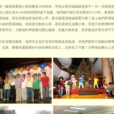
般家庭看著小孩快樂長大的時候，罕病父母所面臨卻是孩子一天一天隨著病
別人或許有40-50年的時間和孩子相處，他們確可能只有短暫的10-20年。家
發情緒，而這些看似堅強的男人們，要怎樣發洩情緒跟壓力呢？加上他們希望
小孩的照護經驗、與老婆互動的心得，甚至是相互品嚐小酒，享受片刻悠閒時
孕育而生，大家相約帶著妻兒爬山健身，到處大啖美食，甚至輪流作客互串門
音樂這條路，他們天生也許沒有好歌喉及節奏感，但他們卻有不認輸的奮戰
、走路、睡覺前還聽著MP3拚命將歌詞背上，沒有為了什麼？只希望在舞台上
。