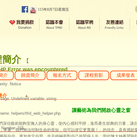
115年8月7日星期五
程簡介
【
HP Error was encountered
簡介
師資簡介
報名方式
課程剪影
成果發表
rity: Notice
簡介
▲
age: Undefined variable: string
讓藝術為我們開啟心靈之窗
name: helpers/tfrd_web_helper.php
信藝術能夠安撫人的身心靈，使內心感到平靜，進而產生鼓舞的力量，讓自
e Number: 315
，本著「我們無法控制生命的長短，但可以使它更寬廣！」的信念，及有感於
樂與自信，更加肯定自我、並且積極面對自己的罕病人生；因此陳大姊希望協