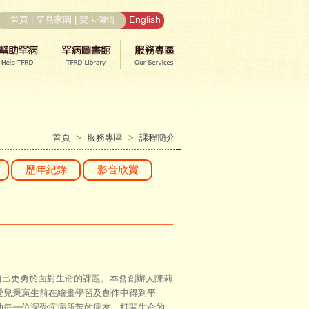
English
首頁
|
罕見家園
|
賀卡傳情
首頁
>
服務專區
>
課程簡介
歷年紀錄
影音欣賞
己更勇於面對生命的課題。本會創辦人陳莉
愛兒秉憲生前在繪畫學習及創作中得到平
助每一位深受疾病所苦的病友，打開生命的