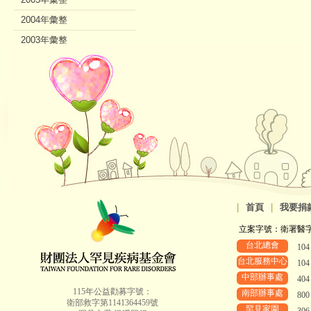
2004年彙整
2003年彙整
2002年彙整
|
首頁
|
我要捐
立案字號：衛署醫字第8
台北總會
10
台北服務中心
10
中部辦事處
40
115年公益勸募字號：
南部辦事處
80
衛部救字第1141364459號
罕見家園