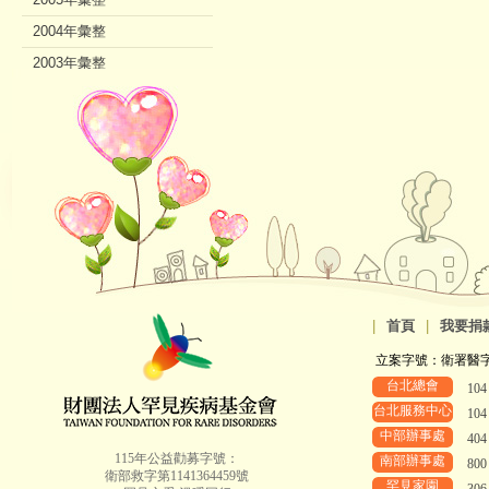
2004年彙整
2003年彙整
2002年彙整
|
首頁
|
我要捐
立案字號：衛署醫字第8
台北總會
10
台北服務中心
10
中部辦事處
40
115年公益勸募字號：
南部辦事處
80
衛部救字第1141364459號
罕見家園