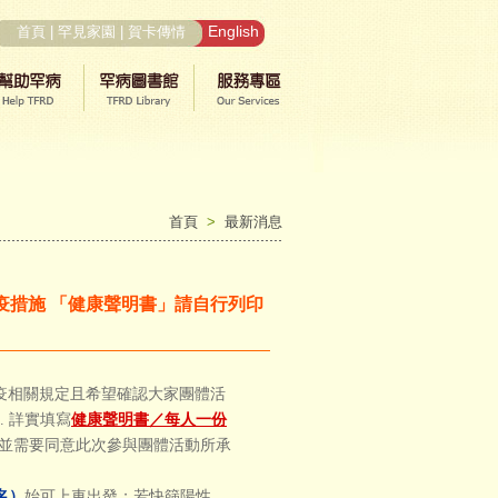
English
首頁
|
罕見家園
|
賀卡傳情
首頁
>
最新消息
疫措施 「健康聲明書」請自行列印
防疫相關規定且希望確認大家團體活
1. 詳實填寫
健康聲明書／每人一份
並需要同意此次參與團體活動所承
名）
始可上車出發；若快篩陽性，