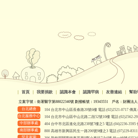
|
首頁
|
我要捐款
|
認識本會
|
認識罕病
|
友善連結
|
幫助
立案字號：衛署醫字第88022340號 劃撥帳號：19343551 戶名：財團法人
台北總會
104 台北市中山區長春路20號6樓 電話:(02)2521-0717 傳真:(0
台北服務中心
104 台北市中山區中山北路二段52號10樓 電話:(02)2562-2958、
中部辦事處
404 台中市北區進化北路238號7樓之5 電話:(04)2236-3595 傳真
南部辦事處
800 高雄市新興區民生一路206號9樓之3 電話:(07)229-8311 傳真
罕見家園