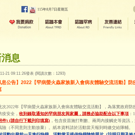
115年8月7日星期五
新消息
-11-21 09:11:26發表 (閱讀次數：1293)
訊息公告】2022【罕病螢火蟲家族新入會病友體驗交流活動】防
寫
此次2022年【罕病螢火蟲家族新入會病友體驗交流活動】，為落實政府
防疫安全，
收到錄取通知的罕病朋友與家屬，請務必協助配合以下事項
：
附件) (請自行下載列印填寫)
，包含疫苗施打劑數、兩周內接觸史等資訊，
風險（不同意則主動放棄）。紙本資料請於活動當天報到時繳交給隊輔。
於活動出發前一天進行快篩，活動當天提供快篩陰性照片（註明日期及姓