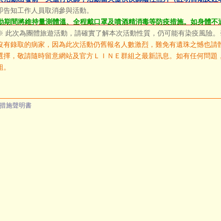
即告知工作人員取消參與活動。
動期間將維持量測體溫、全程戴口罩及噴酒精消毒等防疫措施。如身體不
※ 此次為團體旅遊活動，請確實了解本次活動性質，仍可能有染疫風險。
沒有錄取的病家，因為此次活動仍舊報名人數激烈，難免有遺珠之憾也請
選擇，敬請隨時留意網站及官方ＬＩＮＥ群組之最新訊息。如有任何問題，歡迎來電(
組。
措施聲明書