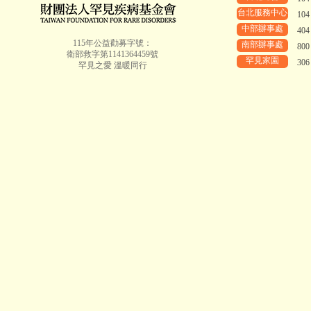
台北服務中心
10
中部辦事處
40
115年公益勸募字號：
南部辦事處
80
衛部救字第1141364459號
罕見家園
30
罕見之愛 溫暖同行