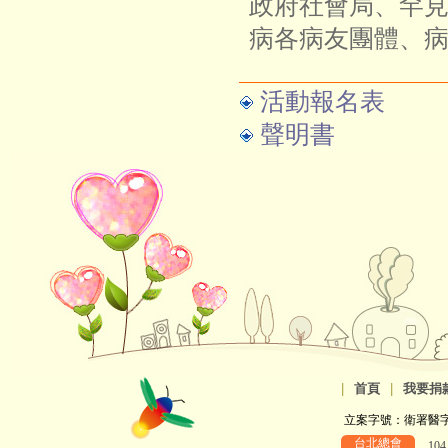
政府社會局、罕
病各病友團體、
活動報名表
聲明書
|
首頁
|
我要捐
立案字號：衛署醫字第8
台北總會
10