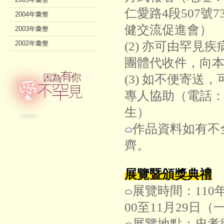
仁愛路4段507號
2004年彙整
健交流促進會）
2003年彙整
2002年彙整
(2) 亦可由罕見
團體代收件，向
(3) 如不便寄送
專人協助（電話：02-
生）
作品資料如有不
齊。
展覽暨頒獎典禮
展覽時間：110年
00至11月29日（
展覽地點：忠孝