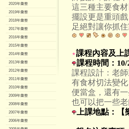
2020年彙整
這三種主要食材
2019年彙整
擺設更是重頭戲
2018年彙整
足絕對讓你抓住
2017年彙整
2016年彙整
2015年彙整
課程內容及上
2014年彙整
課程時間：10/20
2013年彙整
2012年彙整
課程設計：老師
2011年彙整
有食材切法變化
2010年彙整
便當盒，還有一
2009年彙整
也可以把一些老
2008年彙整
上課地點：【
2007年彙整
2006年彙整
2005年彙整