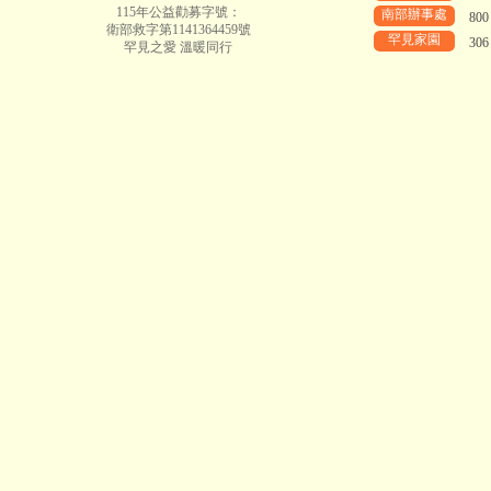
115年公益勸募字號：
南部辦事處
80
衛部救字第1141364459號
罕見家園
30
罕見之愛 溫暖同行