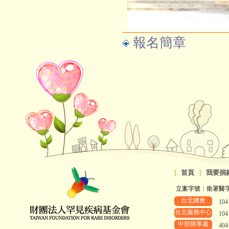
報名簡章
|
首頁
|
我要捐
立案字號：衛署醫字第8
台北總會
10
台北服務中心
10
中部辦事處
40