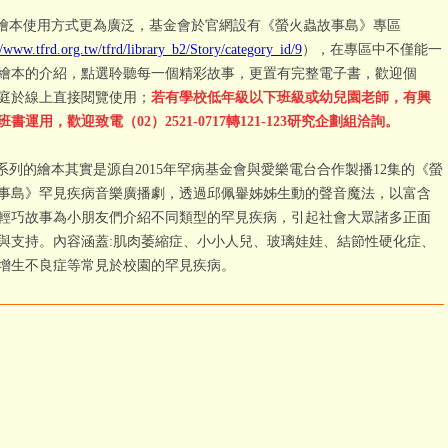
本使用方式更為廣泛，基金會於官網設有《螢火蟲故事島》專區
//www.tfrd.org.tw/tfrd/library_b2/Story/category_id/9
），在專區中不僅能一
冊繪本的介紹，點選聆聽每一個精彩故事，更置有完整電子書，歡迎個
庭於線上直接閱覽使用；
若有學校低年級以下班級或幼兒園老師，有興
書運用，歡迎致電（02）2521-0717轉121-123研究企劃組洽詢。
列的繪本其實是源自2015年罕病基金會與愛樂電台合作製播12集的《螢
事島》罕見疾病音樂廣播劇，透過邱佩轝姊姊生動的聲音魔法，以富含
輕巧故事為小朋友們介紹不同類型的罕見疾病，引起社會大眾諸多正面
與支持。內容涵蓋:肌肉萎縮症、小小人兒、玻璃娃娃、結節性硬化症、
增生不良症等常見於校園的罕見疾病。