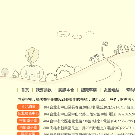
|
首頁
|
我要捐款
|
認識本會
|
認識罕病
|
友善連結
|
幫助
立案字號：衛署醫字第88022340號 劃撥帳號：19343551 戶名：財團法人
台北總會
104 台北市中山區長春路20號6樓 電話:(02)2521-0717 傳真:(0
台北服務中心
104 台北市中山區中山北路二段52號10樓 電話:(02)2562-2958、
中部辦事處
404 台中市北區進化北路238號7樓之5 電話:(04)2236-3595 傳真
南部辦事處
800 高雄市新興區民生一路206號9樓之3 電話:(07)229-8311 傳真
罕見家園