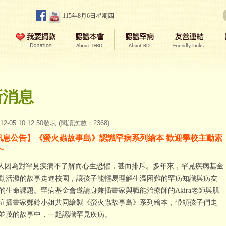
115年8月6日星期四
新消息
-12-05 10:12:50發表 (閱讀次數：2368)
訊息公告】《螢火蟲故事島》認識罕病系列繪本 歡迎學校主動索
~
因為對罕見疾病不了解而心生恐懼，甚而排斥。多年來，罕見疾病基金
動活潑的故事走進校園，讓孩子能輕易理解生澀困難的罕病知識與病友
的生命課題。罕病基金會邀請身兼插畫家與職能治療師的Akira老師與肌
症插畫家鄭鈴小姐共同繪製《螢火蟲故事島》系列繪本，帶領孩子們走
並茂的故事中，一起認識罕見疾病。