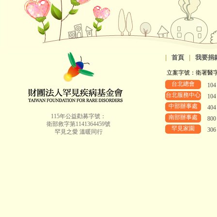
|
首頁
|
我要捐
立案字號：衛署醫字第8
台北總會
10
台北服務中心
10
中部辦事處
40
115年公益勸募字號：
南部辦事處
80
衛部救字第1141364459號
罕見家園
30
罕見之愛 溫暖同行