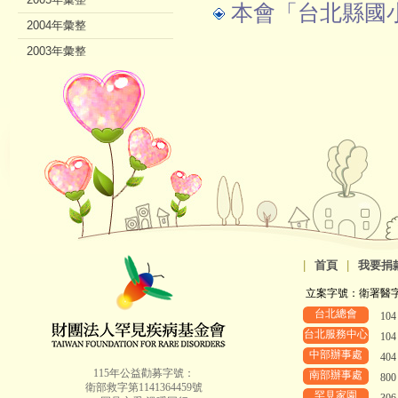
本會「台北縣國
2004年彙整
2003年彙整
2002年彙整
|
首頁
|
我要捐
立案字號：衛署醫字第8
台北總會
10
台北服務中心
10
中部辦事處
40
115年公益勸募字號：
南部辦事處
80
衛部救字第1141364459號
罕見家園