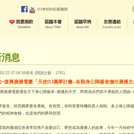
115年8月6日星期四
新消息
-02-22 07:04:59發表 (閱讀次數：1781)
知~復興廣播電臺「天使DJ圓夢計畫--各類身心障礙者擔任廣播
興廣播電臺通告天下身心障礙者--廣播的天空，即將為你們其中勇敢的人開啟~來
美，然而圓夢要有勇氣、有智慧，有時更要時機與貴人相助。多少身心障礙
們的精神食糧，也是他們的夢與想望…
肉萎縮症患者李玟燕不放棄自己，夢想成為廣播人的故事，今年一月份經中