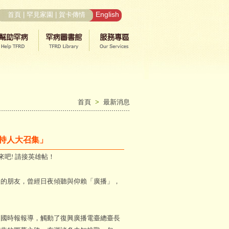
English
首頁
|
罕見家園
|
賀卡傳情
首頁
>
最新消息
主持人大召集」
吧! 請接英雄帖！
的朋友，曾經日夜傾聽與仰賴「廣播」，
國時報報導，觸動了復興廣播電臺總臺長