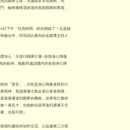
玟燕的圓夢之路，充滿諸多未知挑戰，包
大門、輪椅搬移需經過的危險階梯和爬坡，
6日下午「玟燕時間」終於開錄了！這是她
人和她合作，特別請託臺內的金鐘獎主持人
心「天使DJ圓夢計畫--各類身心障礙
玟燕的範例，勉勵與邀請國內的各類身心障
粹的「聲音」，仍然是身心障礙者限於行
主要精神，爲讓廣播主動走進社會各階層，
、透過廣播達到圓夢的機會。並將有計畫的
機會一展長才，也能夠在競爭激烈廣播天空
聘書，名額不限）
個感性趣味與知性交流、公益服務三方面