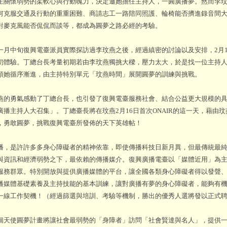
生關懷弱勢的柔軟心與行動魄力，決定邀她擔任主持人，一圓廣播夢。然而李
何克服交通及行動的重重困難、商請志工一路陪同照護、輪椅能否擠進錄音間
對麥克風能否侃侃而談等，都成為圓夢之路必經的考驗。
中旬復興電臺派員實際探訪過李玟燕之後，經過縝密的討論以及安排，2月1
初體驗。丁總台長考量初期若由李玟燕獨挑大樑，壓力太大，於是找一位主持
領她循序漸進，由主持特別單元「玟燕時間」展開圓夢的訓練與挑戰。
勇氣感動了丁總台長，也引發了復興電臺服務社會、結合公益更大規模的具體決
廣播主持人大召集」。丁總臺長將在玟燕2月16日首次ONAIR的這一天，藉由
，勇敢圓夢，挑戰復興電臺所發佈的天下英雄帖！
是許許多多身心障礙者的精神依靠，即使傳播科技日新月異，但最傳統最純
與資訊和經濟弱勢之下，最依賴的傳播媒介。復興廣播電臺以「媒體近用」為
服務群眾。特別開放與提供廣播媒體的平台，讓全國各類身心障礙者得以發聲
播媒體基礎素養及主持技能的基本訓練，讓對廣播有夢的身心障礙者，能夠有
一線工作契機！（經過篩選與培訓、考驗等機制，勝出的優秀人選將發以正式
使圓夢計畫將讓社會最弱勢的「身障者」訪問「社會賢達與名人」，提供一