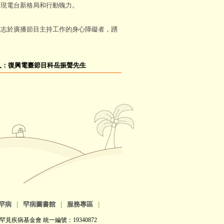
展現電台新格局和行動魄力。
志於廣播節目主持工作的身心障礙者，踴
人：復興電臺節目科岳振聲先生
罕病
|
罕病圖書館
|
服務專區
|
罕見疾病基金會 統一編號：19340872