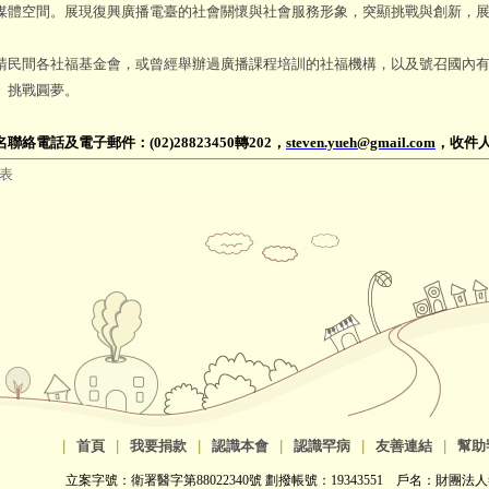
媒體空間。展現復興廣播電臺的社會關懷與社會服務形象，突顯挑戰與創新，
間各社福基金會，或曾經舉辦過廣播課程培訓的社福機構，以及號召國內有
、挑戰圓夢。
名聯絡電話及電子郵件：(02)28823450轉202，
steven.yueh@gmail.com
，收件
表
|
首頁
|
我要捐款
|
認識本會
|
認識罕病
|
友善連結
|
幫助
立案字號：衛署醫字第88022340號 劃撥帳號：19343551 戶名：財團法人