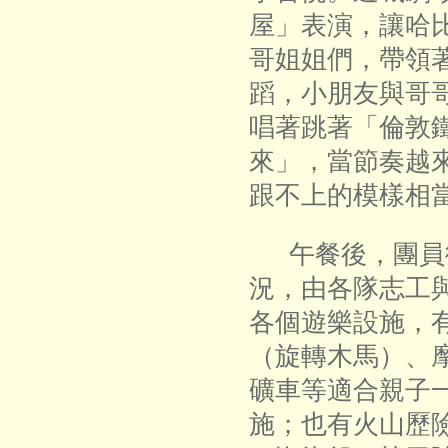
屋」表演，讓哈
哥姐姐們，帶領
蹈，小朋友與哥
唱著跳著「倫敦
來」，當節奏越
跟不上的模樣相
午餐後，團員
況，由各隊志工
各個遊樂設施，
（旋轉木馬）、
礦車等適合親子
施；也有火山歷