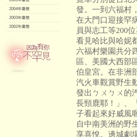
發。一到六福村
2004年彙整
2003年彙整
在大門口迎接罕
2002年彙整
員與志工等200
看見哈比與哈妮
六福村樂園共分
區、美國大西部
伯皇宮。在非洲
汽火車觀賞野生
發出ㄅㄨㄅㄨ的
長頸鹿耶！」、
子看起來好威風
自中南美洲的野
享喜悅。邊城劇