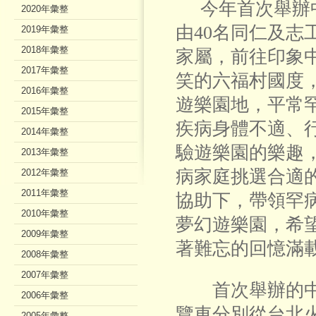
今年首次舉辦中
2020年彙整
由40名同仁及志
2019年彙整
2018年彙整
家屬，前往印象
2017年彙整
笑的六福村國度
2016年彙整
遊樂園地，平常
2015年彙整
疾病身體不適、
2014年彙整
驗遊樂園的樂趣
2013年彙整
病家庭挑選合適
2012年彙整
2011年彙整
協助下，帶領罕
2010年彙整
夢幻遊樂園，希
2009年彙整
著難忘的回憶滿
2008年彙整
2007年彙整
首次舉辦的中
2006年彙整
覽車分別從台北
2005年彙整