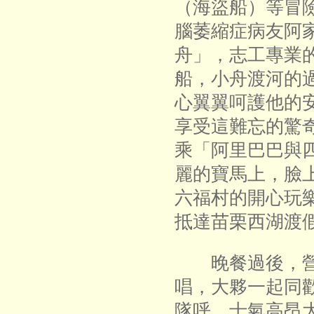
（海盜船）等冒
腦萎縮症病友阿
舟」，志工專業
船，小舟渡河的
心翼翼呵護他的
享受這難忘的驚
乘「阿里巴巴與
麗的寶馬上，臉
六福村的開心玩
抵達苗栗西湖渡
晚餐過後，營
唱，大夥一起同
隊呼，士氣高昂