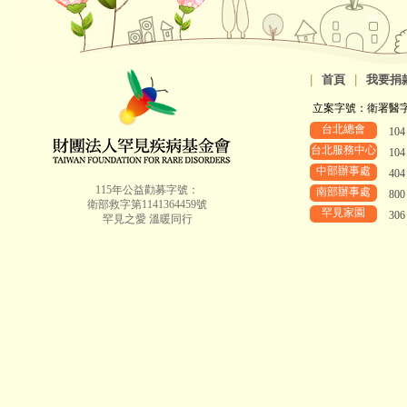
|
首頁
|
我要捐
立案字號：衛署醫字第8
台北總會
10
台北服務中心
10
中部辦事處
40
115年公益勸募字號：
南部辦事處
80
衛部救字第1141364459號
罕見家園
30
罕見之愛 溫暖同行