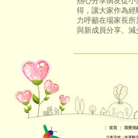
熱心分享病友從小
得，讓大家作為經
力呼籲在場家長所
與新成員分享、減
|
首頁
|
我要捐
立案字號：衛署醫字第8