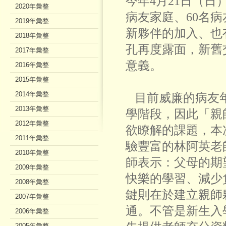
今年4月21日（日
2020年彙整
病友家庭、60名
2019年彙整
新夥伴的加入、也
2018年彙整
孔再度露面，新舊
2017年彙整
意義。
2016年彙整
2015年彙整
2014年彙整
目前威廉的病友
2013年彙整
學階段，因此「親
2012年彙整
欲瞭解的課題，本
2011年彙整
驗豐富的林阿英老
2010年彙整
師表示：父母的期
2009年彙整
快樂的學習、減少
2008年彙整
鍵則在於建立親師
2007年彙整
通。不管是新生入
2006年彙整
2005年彙整