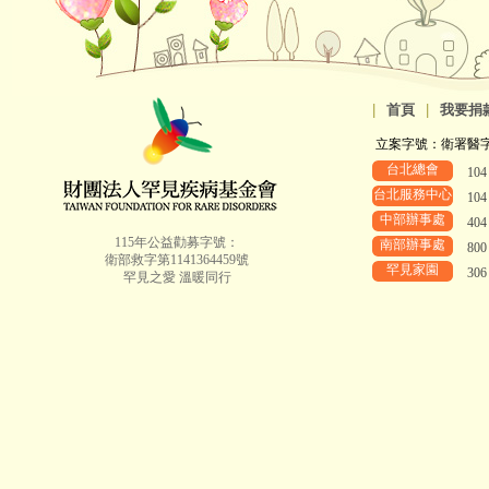
|
首頁
|
我要捐
立案字號：衛署醫字第8
台北總會
10
台北服務中心
10
中部辦事處
40
115年公益勸募字號：
南部辦事處
80
衛部救字第1141364459號
罕見家園
30
罕見之愛 溫暖同行