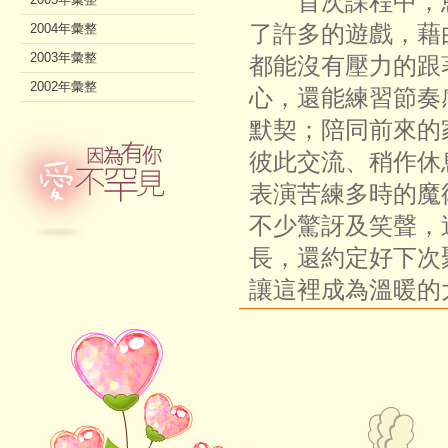
首次課程中，恩
了許多的遊戲，藉
2004年彙整
2003年彙整
都能沒有壓力的跟
2002年彙整
心，還能練習節奏
默契；陪同前來的
彼此交流、稍作休
表演苦練多時的魔
不少驚訝及笑聲，
長，還約定好下次
讓這裡成為溫暖的