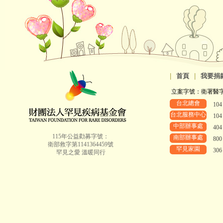
|
首頁
|
我要捐
立案字號：衛署醫字第8
台北總會
10
台北服務中心
10
中部辦事處
40
115年公益勸募字號：
南部辦事處
80
衛部救字第1141364459號
罕見家園
30
罕見之愛 溫暖同行