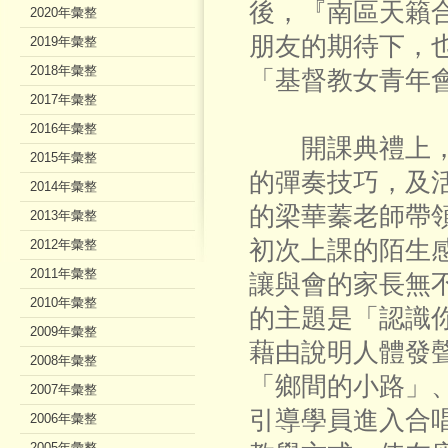
後，『南區天籟
2020年彙整
朋友的期待下，也
2019年彙整
2018年彙整
「基督教女青年
2017年彙整
2016年彙整
開課典禮上，
2015年彙整
的彈奏技巧，及
2014年彙整
的梁華蓁老師帶
2013年彙整
初次上課的陌生
2012年彙整
2011年彙整
讓與會的家長無
2010年彙整
的主題是「認識
2009年彙整
藉由說明人體發
2008年彙整
「鄉間的小路」
2007年彙整
引導學員進入合
2006年彙整
2005年彙整