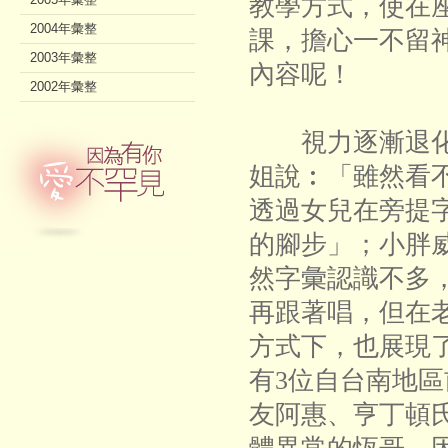
教學方式，使在
2004年彙整
課，擔心一不留
2003年彙整
內容呢！
2002年彙整
視力逐漸退化
姐說︰「雖然看
透過女兒在旁提
的腳步」；小胖
然字彙認識不多
再跟著唱，但在
方式下，也展現
有3位自台南地
友阿惠、亨丁頓