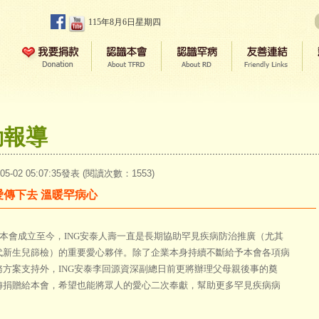
115年8月6日星期四
動報導
-05-02 05:07:35發表 (閱讀次數：1553)
愛傳下去 溫暖罕病心
會成立至今，ING安泰人壽一直是長期協助罕見疾病防治推廣（尤其
代新生兒篩檢）的重要愛心夥伴。除了企業本身持續不斷給予本會各項病
務方案支持外，ING安泰李回源資深副總日前更將辦理父母親後事的奠
轉捐贈給本會，希望也能將眾人的愛心二次奉獻，幫助更多罕見疾病病