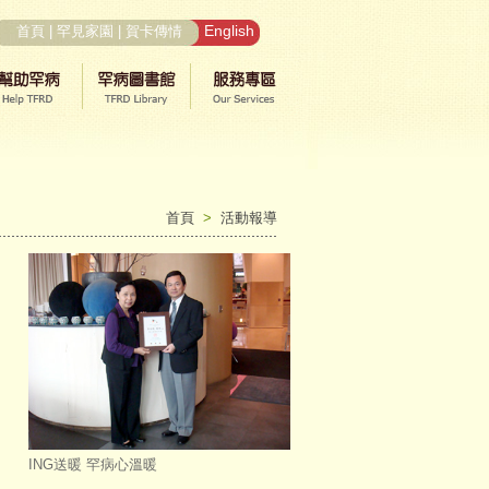
English
首頁
|
罕見家園
|
賀卡傳情
首頁
>
活動報導
ING送暖 罕病心溫暖