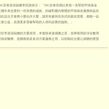
G安泰資深副總李回源表示：「ING安泰長期以來就一直幫助罕病基金
近幾年來也看到一些具體的成效。的確對國內整體的罕病病友服務助益良
因此這次才會將小愛化作大愛，讓所有參與告別式的親友貴賓，都能一起
社會公益，並讓更多需被幫助的人得到必要的協助。」
李資深副總的大愛表現，本會除表達感佩之意，並將善用款項全數用
實病友醫療、急難救助及各項方案服務之用，以彰顯此次愛心捐贈的實質
。