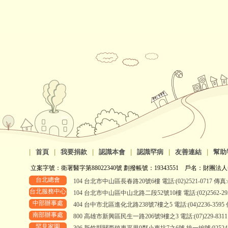
|
首頁
|
我要捐款
|
認識本會
|
認識罕病
|
友善連結
|
幫助
立案字號：衛署醫字第88022340號 劃撥帳號：19343551 戶名：財團法人
台北總會
104 台北市中山區長春路20號6樓 電話:(02)2521-0717 傳真:(0
台北服務中心
104 台北市中山區中山北路二段52號10樓 電話:(02)2562-2958、
中部辦事處
404 台中市北區進化北路238號7樓之5 電話:(04)2236-3595 傳真
南部辦事處
800 高雄市新興區民生一路206號9樓之3 電話:(07)229-8311 傳真
罕見家園