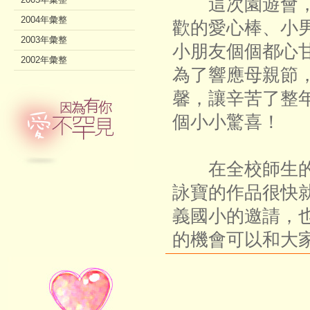
這次園遊會，
2004年彙整
歡的愛心棒、小
2003年彙整
小朋友個個都心
2002年彙整
為了響應母親節
馨，讓辛苦了整
個小小驚喜！
在全校師生的
詠寶的作品很快
義國小的邀請，
的機會可以和大