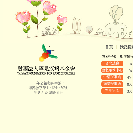
|
首頁
|
我要捐
立案字號：衛署醫字第8
台北總會
10
台北服務中心
10
中部辦事處
40
115年公益勸募字號：
南部辦事處
80
衛部救字第1141364459號
罕見家園
30
罕見之愛 溫暖同行