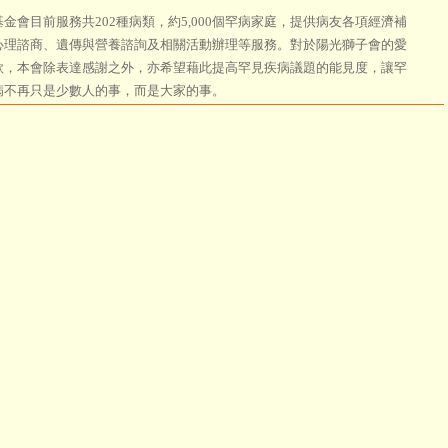
會目前服務共202種病類，約5,000個罕病家庭，提供病友各項經濟補
心理諮商、遺傳與營養諮詢及相關活動辦理等服務。對於陽光獅子會的愛
款，本會除表達感謝之外，亦希望藉此提高罕見疾病議題的能見度，讓罕
病不再只是少數人的事，而是大家的事。