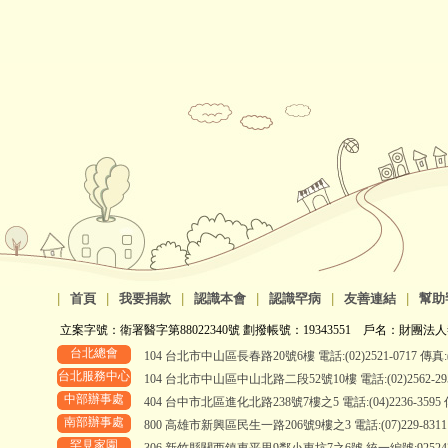
|
首頁
|
我要捐款
|
認識本會
|
認識罕病
|
友善連結
|
幫助
立案字號：衛署醫字第88022340號 劃撥帳號：19343551 戶名：財團法人
台北總會
104 台北市中山區長春路20號6樓 電話:(02)2521-0717 傳真:(0
台北服務中心
104 台北市中山區中山北路二段52號10樓 電話:(02)2562-2958、
中部辦事處
404 台中市北區進化北路238號7樓之5 電話:(04)2236-3595 傳真
南部辦事處
800 高雄市新興區民生一路206號9樓之3 電話:(07)229-8311 傳真
罕見家園