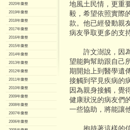
地風土民情，更重
2020年彙整
毅，希望依照實際
2019年彙整
2018年彙整
款。他已經發動親
2017年彙整
病友爭取更多的支
2016年彙整
2015年彙整
許文澍說，因為
2014年彙整
望能夠幫助跟自己
2013年彙整
期開始上到醫學遺
2012年彙整
接觸到罕見疾病的
2011年彙整
2010年彙整
因為親身接觸，覺
2009年彙整
健康狀況的病友們
2008年彙整
一些協助，將能讓
2007年彙整
2006年彙整
抱持著這樣的信
2005年彙整