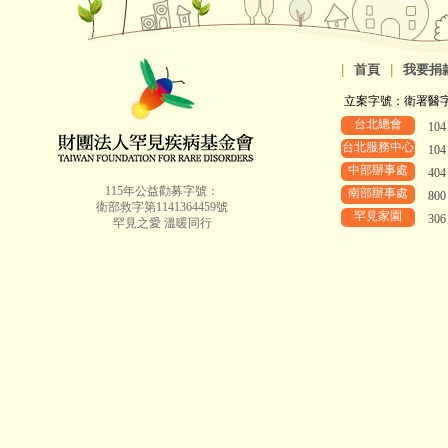
|
首頁
|
我要捐
立案字號：衛署醫字第8
台北總會
10
台北服務中心
10
中部辦事處
40
115年公益勸募字號：
南部辦事處
80
衛部救字第1141364459號
罕見家園
30
罕見之愛 溫暖同行