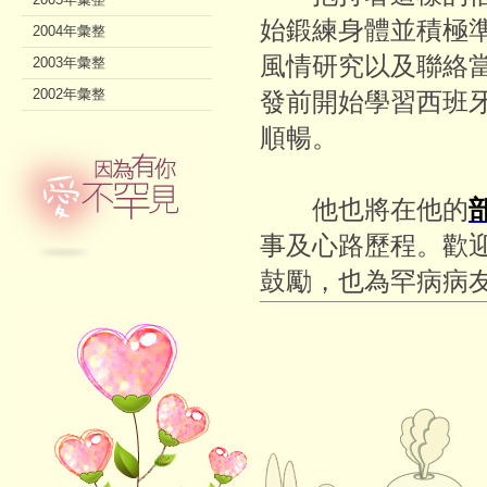
始鍛練身體並積極
2004年彙整
風情研究以及聯絡
2003年彙整
2002年彙整
發前開始學習西班
順暢。
他也將在他的
事及心路歷程。歡
鼓勵，也為罕病病