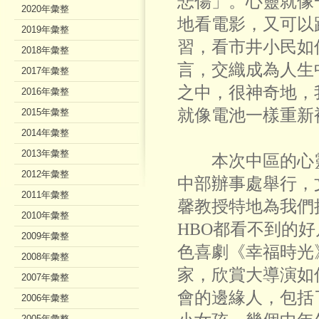
悲傷」。心靈就像
2020年彙整
地看電影，又可以
2019年彙整
習，看市井小民如
2018年彙整
言，交織成為人生
2017年彙整
之中，很神奇地，
2016年彙整
就像電池一樣重新
2015年彙整
2014年彙整
2013年彙整
本次中區的心靈電
2012年彙整
中部辦事處舉行，
2011年彙整
馨教授特地為我們
2010年彙整
HBO都看不到的
2009年彙整
色喜劇《幸福時光
2008年彙整
家，欣賞大導演如
2007年彙整
會的邊緣人，包括
2006年彙整
2005年彙整