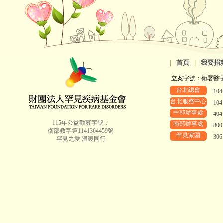
|
首頁
|
我要捐
立案字號：衛署醫字第8
台北總會
10
台北服務中心
10
中部辦事處
40
115年公益勸募字號：
南部辦事處
80
衛部救字第1141364459號
罕見家園
30
罕見之愛 溫暖同行