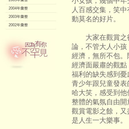
小女孩，幾個中年
人百感交集，笑中
2004年彙整
2003年彙整
動莫名的好片。
2002年彙整
大家在觀賞之後
論，不管大人小孩
經濟，無所不包。
經濟面嚴肅的觀點
福利的缺失感到憂
青少年跟兒童發表
哈大笑，感受到他
整體的氣氛自由開
觀賞電影之餘，又
是人生一大樂事。