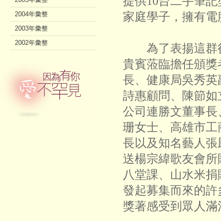
提供10台二手筆
家庭學子，擁有
2004年彙整
2003年彙整
2002年彙整
為了表揚這群得
貴賓蒞臨擔任頒獎
長、健康局吳秀英
詩惠顧問、陳節如
公司連勝文董事長、
珊女士、高雄市工
長以及知名藝人張
送楊宗緯歌友會所
八堂課、山水米捐
發起募集而來的許
獎著感受到眾人滿