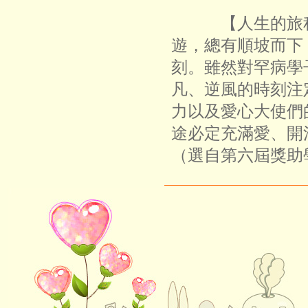
【人生的旅程
遊，總有順坡而下
刻。雖然對罕病學
凡、逆風的時刻注
力以及愛心大使們
途必定充滿愛、開
（選自第六屆獎助