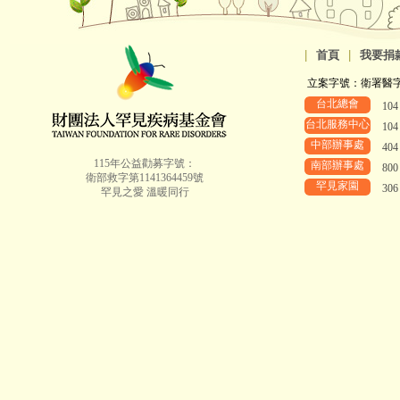
|
首頁
|
我要捐
立案字號：衛署醫字第8
台北總會
10
台北服務中心
10
中部辦事處
40
115年公益勸募字號：
南部辦事處
80
衛部救字第1141364459號
罕見家園
30
罕見之愛 溫暖同行