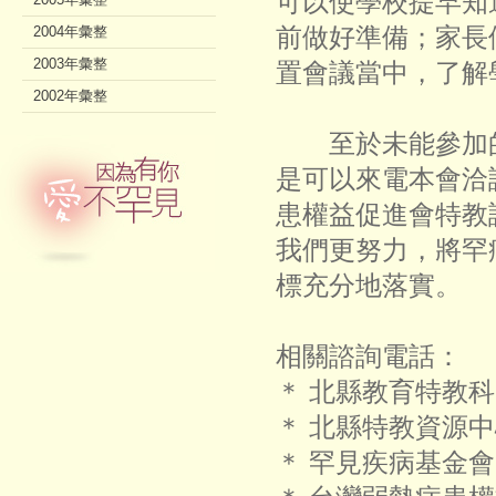
可以使學校提早知
前做好準備；家長
2004年彙整
2003年彙整
置會議當中，了解
2002年彙整
至於未能參加的
是可以來電本會洽
患權益促進會特教
我們更努力，將罕
標充分地落實。
相關諮詢電話：
＊ 北縣教育特教科 02
＊ 北縣特教資源中心 0
＊ 罕見疾病基金會 02