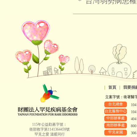
＊ 台灣弱勢病患權益促
|
首頁
|
我要捐
立案字號：衛署醫字第8
台北總會
10
台北服務中心
10
中部辦事處
40
115年公益勸募字號：
南部辦事處
80
衛部救字第1141364459號
罕見家園
30
罕見之愛 溫暖同行