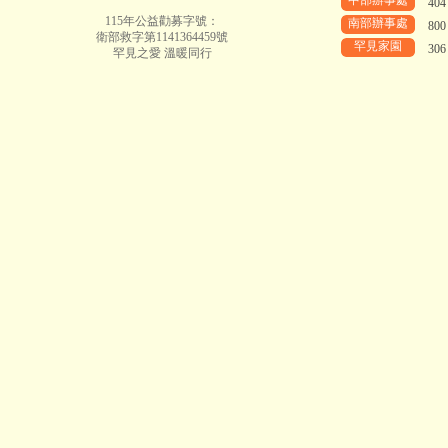
中部辦事處
40
115年公益勸募字號：
南部辦事處
80
衛部救字第1141364459號
罕見家園
30
罕見之愛 溫暖同行