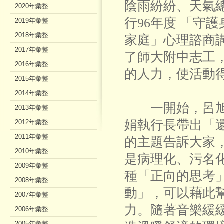
陰雨紛紛、天氣
2020年彙整
行96年度 「守
2019年彙整
2018年彙整
家庭」心理諮商
2017年彙整
了師大附中志工
2016年彙整
的人力，使活動
2015年彙整
2014年彙整
一開始，呂旭
2013年彙整
娟執行長帶出「
2012年彙整
2011年彙整
的主題告訴大家
2010年彙整
是病理化、污名
2009年彙整
種「正向的思考
2008年彙整
動」，可以藉此
2007年彙整
力。隨著音樂緩
2006年彙整
2005年彙整