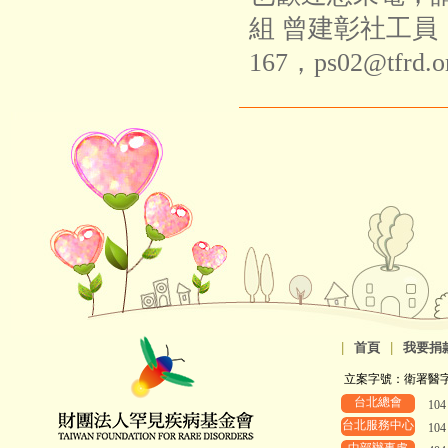
組 曾建彰社工員（02
167，ps02@tfrd.
|
首頁
|
我要捐
立案字號：衛署醫字第8
台北總會
10
台北服務中心
10