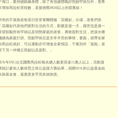
下海口，要持續鍛鍊身體，除了有強健體魄好照顧罕病兒外，更希
年增加馬拉松里程數，直接挑戰9KM以上的競賽組！
的不落跑老爸當日皆穿著團體服「花襯衫」出場，老爸們表
「花襯衫代表他們面對生活的方式，歡樂是過一天，痛苦也是過一
希望鼓勵所有罕病以及弱勢家庭的老爸，勇敢面對生活，把淚水擦
繼續為家庭打拼。照顧罕病兒是非常辛苦的事情，要跑，就帶全家
加馬拉松就好，可以運動亦可增進全家情誼，千萬別作「落跑」老
留下另一伴獨立照顧以及面對。」
年ING台北國際馬拉松報名總人數更高達11萬人以上，活動過
將統計參加人數依照之前公益接力賽結果，捐贈50％的公益基金給
疾病基金會，嘉惠更多罕見疾病病患。