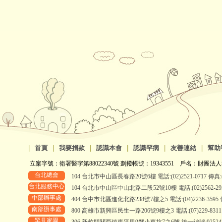
|
首頁
|
我要捐款
|
認識本會
|
認識罕病
|
友善連結
|
幫助
立案字號：衛署醫字第88022340號 劃撥帳號：19343551 戶名：財團法人
台北總會
104 台北市中山區長春路20號6樓 電話:(02)2521-0717 傳真:(0
台北服務中心
104 台北市中山區中山北路二段52號10樓 電話:(02)2562-2958、
中部辦事處
404 台中市北區進化北路238號7樓之5 電話:(04)2236-3595 傳真
南部辦事處
800 高雄市新興區民生一路206號9樓之3 電話:(07)229-8311 傳真
罕見家園