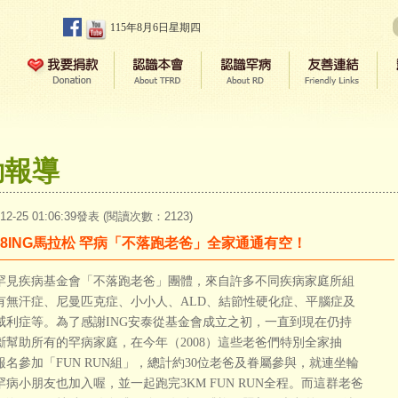
115年8月6日星期四
動報導
-12-25 01:06:39發表 (閱讀次數：2123)
008ING馬拉松 罕病「不落跑老爸」全家通通有空！
疾病基金會「不落跑老爸」團體，來自許多不同疾病家庭所組
有無汗症、尼曼匹克症、小小人、ALD、結節性硬化症、平腦症及
威利症等。為了感謝ING安泰從基金會成立之初，一直到現在仍持
斷幫助所有的罕病家庭，在今年（2008）這些老爸們特別全家抽
報名參加「FUN RUN組」，總計約30位老爸及眷屬參與，就連坐輪
罕病小朋友也加入喔，並一起跑完3KM FUN RUN全程。而這群老爸