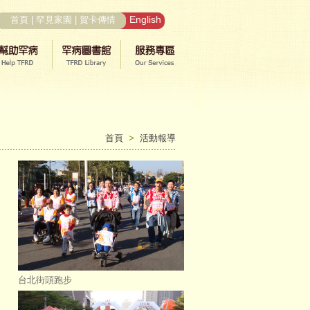
English
首頁
|
罕見家園
|
賀卡傳情
首頁
>
活動報導
台北街頭跑步