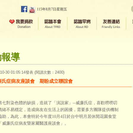
115年8月7日星期五
動報導
-10-30 01:05:14發表 (閱讀次數：2400)
廉氏症病友座談會 期盼成立聯誼會
對染色體的缺損，造就了「演說家」--威廉氏症，喜歡嘮嘮叨
情緒不易穩定，造成病友在生活上的困擾，需要多方團隊提供機制
協助，為此，本會特於今年度10月4日於台中明月居休閒花園食堂
「威廉氏症病友暨家屬醫護座談會」。