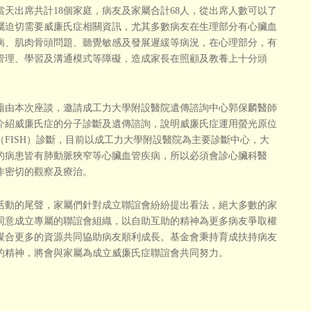
出席共計18個家庭，病友及家屬合計68人，從出席人數可以了
屬迫切需要威廉氏症相關資訊，尤其多數病友在生理部分有心臟血
病、肌肉骨頭問題、聽覺敏感及發展遲緩等病況，在心理部分，有
管理、學習及溝通模式等障礙，造成家長在照顧及教養上十分頭
本次座談，邀請成工力大學附設醫院遺傳諮詢中心郭保麟醫師
介紹威廉氏症的分子診斷及遺傳諮詢，說明威廉氏症運用螢光原位
（FISH）診斷，目前以成工力大學附設醫院為主要診斷中心，大
的病患皆有肺動脈狹窄等心臟血管疾病，所以必須會診心臟科醫
作密切的觀察及療治。
的尾聲，家屬們針對成立聯誼會紛紛提出看法，絕大多數的家
同意成立專屬的聯誼會組織，以自助互助的精神為更多病友爭取權
謀合更多的資源共同協助病友順利成長。基金會秉持育成扶持病友
的精神，將會與家屬為成立威廉氏症聯誼會共同努力。