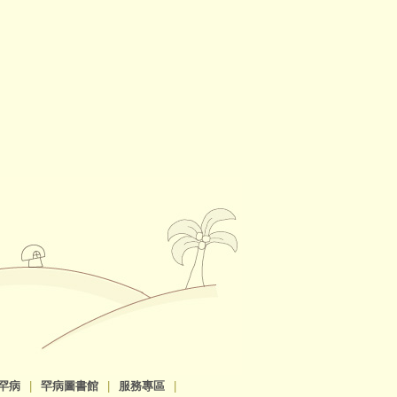
罕病
|
罕病圖書館
|
服務專區
|