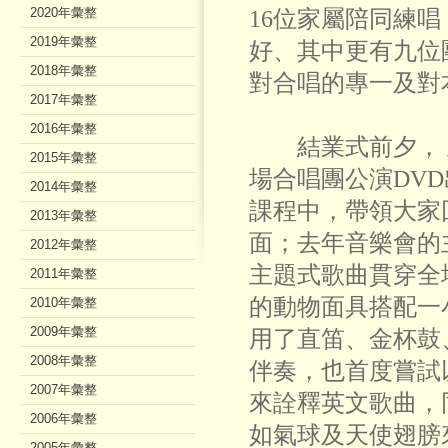
2020年彙整
16位家屬陪同練
2019年彙整
好、其中更有九位
2018年彙整
對合唱的專一及對
2017年彙整
2016年彙整
結業式前夕， 正
2015年彙整
場合唱團公演DV
2014年彙整
課程中，帶領大家
2013年彙整
面；去年音樂會的
2012年彙整
主題式歌曲貫穿全
2011年彙整
的動物面具搭配一
2010年彙整
2009年彙整
用了直笛、金杯鼓
2008年彙整
伴奏，也首度嘗試
2007年彙整
來詮釋英文歌曲，
2006年彙整
如氣球及天使翅膀
2005年彙整