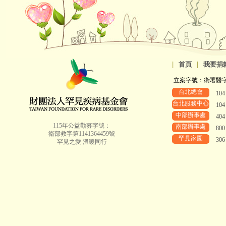
|
首頁
|
我要捐
立案字號：衛署醫字第8
台北總會
10
台北服務中心
10
中部辦事處
40
115年公益勸募字號：
南部辦事處
80
衛部救字第1141364459號
罕見家園
30
罕見之愛 溫暖同行