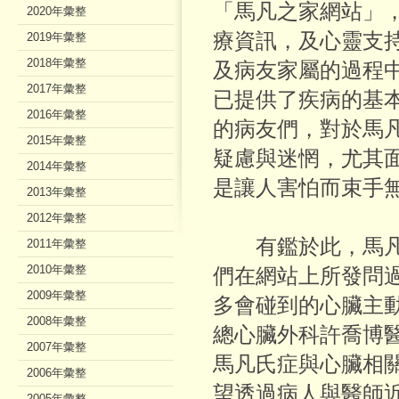
「馬凡之家網站」
2020年彙整
療資訊，及心靈支
2019年彙整
2018年彙整
及病友家屬的過程
2017年彙整
已提供了疾病的基
2016年彙整
的病友們，對於馬
2015年彙整
疑慮與迷惘，尤其
2014年彙整
是讓人害怕而束手
2013年彙整
2012年彙整
有鑑於此，馬凡
2011年彙整
2010年彙整
們在網站上所發問
2009年彙整
多會碰到的心臟主
2008年彙整
總心臟外科許喬博
2007年彙整
馬凡氏症與心臟相
2006年彙整
望透過病人與醫師
2005年彙整