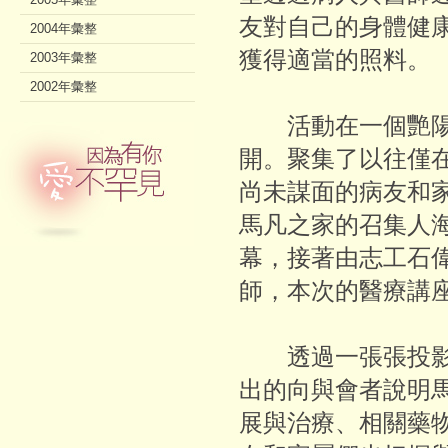
友對自己的身體健
2004年彙整
獲得適當的照料。
2003年彙整
2002年彙整
活動在一個艷陽
開。聚集了以往僅
尚未謀面的病友和
馬凡之家的召集人
幕，接著由志工石
師，本次的醫療講
透過一張張投影
出的向與會者說明
展與治療、相關藥