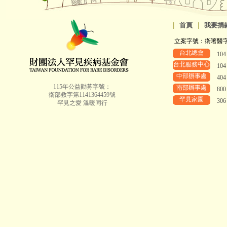
|
首頁
|
我要捐
立案字號：衛署醫字第8
台北總會
10
台北服務中心
10
中部辦事處
40
115年公益勸募字號：
南部辦事處
80
衛部救字第1141364459號
罕見家園
30
罕見之愛 溫暖同行