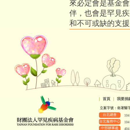
來必定會是基金會
伴，也會是罕見疾
和不可或缺的支援
|
首頁
|
我要捐
立案字號：衛署醫字第8
台北總會
10
台北服務中心
10
中部辦事處
40