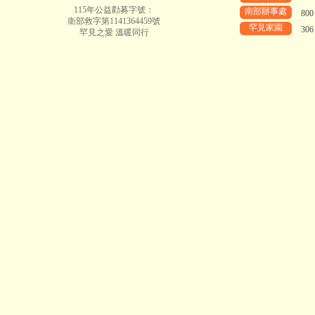
115年公益勸募字號：
南部辦事處
80
衛部救字第1141364459號
罕見家園
30
罕見之愛 溫暖同行