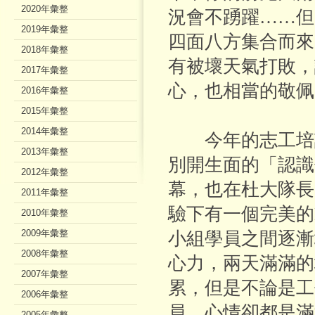
2020年彙整
況會不踴躍……但
2019年彙整
四面八方集合而來
2018年彙整
有被壞天氣打敗，
2017年彙整
心，也相當的敬佩
2016年彙整
2015年彙整
2014年彙整
今年的志工培訓
2013年彙整
別開生面的「認識
2012年彙整
幕，也在杜大隊長
2011年彙整
驗下有一個完美的
2010年彙整
2009年彙整
小組學員之間逐漸
2008年彙整
心力，兩天滿滿的
2007年彙整
累，但是不論是工
2006年彙整
員，心情卻都是滿
2005年彙整