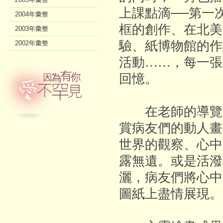
上課點滴──第一
2004年彙整
框的創作、在北美
2003年彙整
驗、紙博物館的作
2002年彙整
活動……，每一張
回憶。
在老師的導覽下
賞病友們的動人畫
世界的觀察、心中
露無遺。或是活潑
灑，病友們將心中
圖紙上盡情展現。