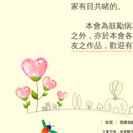
家有目共睹的。
本會為鼓勵病友
之外，亦於本會各
友之作品，歡迎有
|
首頁
|
我要捐
立案字號：衛署醫字第8