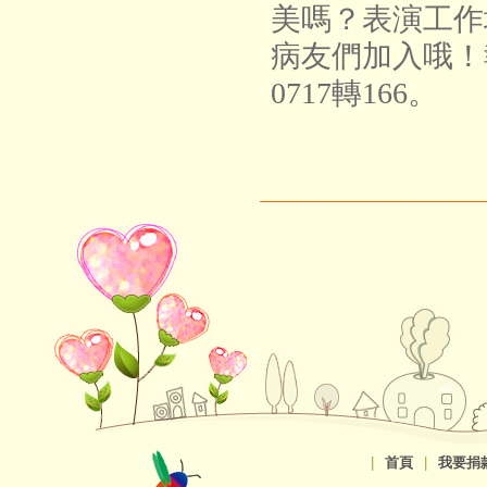
美嗎？表演工作
病友們加入哦！報名
0717轉166。
|
首頁
|
我要捐