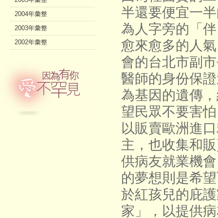
半還要便宜一半
2004年彙整
為人字旁的「伴
2003年彙整
愈來愈多的人氣
2002年彙整
會的台北市副市
醫師的身份保證
為基因的遺傳，
望民眾不要害怕
以販賣歐洲進口
主，也收集和販
供病友就業機會
的夢想則是希望
於紅孩兒的庇護
家」，以提供病