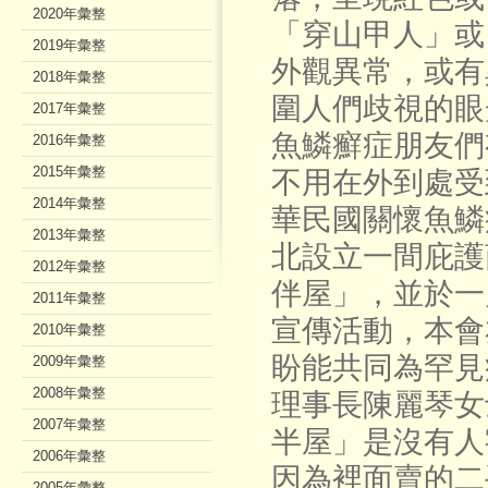
2020年彙整
「穿山甲人」或
2019年彙整
外觀異常，或有
2018年彙整
圍人們歧視的眼
2017年彙整
魚鱗癬症朋友們
2016年彙整
2015年彙整
不用在外到處受
2014年彙整
華民國關懷魚鱗
2013年彙整
北設立一間庇護
2012年彙整
伴屋」，並於一
2011年彙整
宣傳活動，本會
2010年彙整
盼能共同為罕見
2009年彙整
2008年彙整
理事長陳麗琴女
2007年彙整
半屋」是沒有人
2006年彙整
因為裡面賣的二
2005年彙整