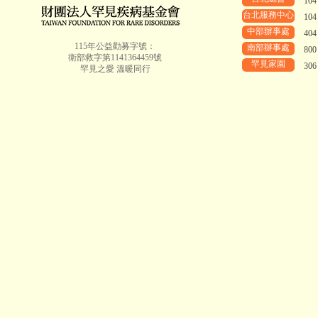
10
台北服務中心
10
中部辦事處
40
115年公益勸募字號：
南部辦事處
80
衛部救字第1141364459號
罕見家園
30
罕見之愛 溫暖同行