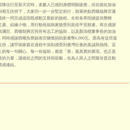
當隊伍行至新天宮時，多數人已感到身體明顯疲憊，但在彼此加油
與相互扶持下，大家仍一步一步堅定前行，朝著終點西螺福興宮邁
最終一同完成這段既感動又艱鉅的旅程。全程各界陸續提供壓轎
紅菱、結緣小物，用行動祝福病家能受到庇佑平安順遂。
再次感謝
鎮瀾宮、西螺朝興宮與所有志工的協助，以及顏清標董事長的加油
；同時感謝西螺魚寮鎮南宮慷慨捐助新臺幣6,000元。因為有這些溫
支持，讓罕病家庭在過程中深刻感受到臺灣社會的真誠與熱情。這
上的每一句關心、每一份協助，都是「善」最真實的展現。也正是
善的力量，讓彼此之間的支持與鼓勵，化為人與人之間最珍貴且動
情感連結。