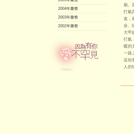
廟。
2004年彙整
打氣
2003年彙整
進，
金、
2002年彙整
大甲
打氣
暖的
一路
這份
人的