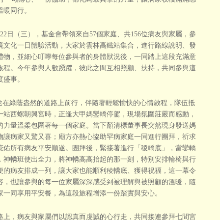
溫暖同行。
22日（三），基金會帶領來自57個家庭、共156位病友與家屬，參
境文化一日體驗活動，大家於雲林高鐵站集合，進行路線說明、發
禮物，並細心叮嚀每位參與者的身體狀況後，一同踏上這段充滿意
旅程。今年參與人數踴躍，彼此之間互相照顧、扶持，共同參與這
度盛事。
在綠蔭盎然的道路上前行，伴隨著輕鬆愉快的心情啟程，隊伍抵
一站西螺朝興宮時，正逢大甲媽鑾轎停駕，現場氛圍莊嚴而感動，
的力量溫柔包圍著每一個家庭。當下顏清標董事長突然現身發送媽
物讓病家又驚又喜；廟方亦熱心協助罕病家庭一同進行團拜，祈求
庇佑所有病友平安順遂。團拜後，緊接著進行「稜轎底」，當鑾轎
，神轎班使出全力，將神轎高高抬起的那一刻，特別安排輪椅與行
便的病友排成一列，讓大家也能順利稜轎底、獲得祝福，這一幕令
容，也讓參與的每一位家屬深深感受到被理解與被照顧的溫暖，隨
家一同享用平安餐，為這段旅程增添一份踏實與安心。
上，病友與家屬們以認真而虔誠的心行走，共同接連參拜七間宮