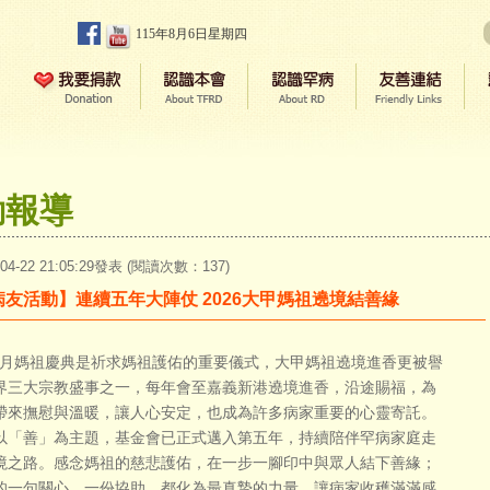
115年8月6日星期四
動報導
-04-22 21:05:29發表 (閱讀次數：137)
病友活動】連續五年大陣仗 2026大甲媽祖遶境結善緣
媽祖慶典是祈求媽祖護佑的重要儀式，大甲媽祖遶境進香更被譽
界三大宗教盛事之一，每年會至嘉義新港遶境進香，沿途賜福，為
帶來撫慰與溫暖，讓人心安定，也成為許多病家重要的心靈寄託。
以「善」為主題，基金會已正式邁入第五年，持續陪伴罕病家庭走
境之路。感念媽祖的慈悲護佑，在一步一腳印中與眾人結下善緣；
的一句關心、一份協助，都化為最真摯的力量，讓病家收穫滿滿感