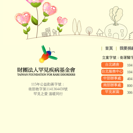
|
首頁
|
我要捐
立案字號：衛署醫字第8
台北總會
10
台北服務中心
10
中部辦事處
40
115年公益勸募字號：
南部辦事處
80
衛部救字第1141364459號
罕見家園
30
罕見之愛 溫暖同行