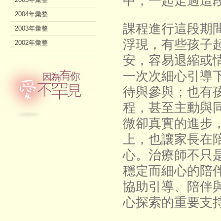
中，一起走過這
2004年彙整
課程進行這段期
2003年彙整
浮現，有些孩子
2002年彙整
安，容易退縮或
一次次細心引導
待與參與；也有
程，甚至主動與
微卻真實的進步
上，也讓家長在
心。治療師不只
穩定而細心的陪
協助引導、陪伴
心探索的重要支