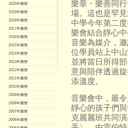
樂章・樂善同行
2020年彙整
場。這也是罕見
2019年彙整
2018年彙整
中學今年第二度
2017年彙整
樂會結合靜心中學
2016年彙整
音樂為媒介，邀
2015年彙整
位學員站上中山
2014年彙整
並將當日所得部
2013年彙整
意與陪伴透過旋
2012年彙整
2011年彙整
添溫度。
2010年彙整
2009年彙整
音樂會中，最令
2008年彙整
靜心的孩子們與
2007年彙整
克麗麗班共同演
2006年彙整
手〉。由雷伯特
2005年彙整