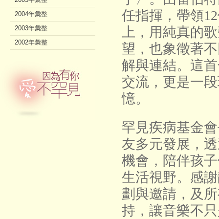
任指揮，帶領1
2004年彙整
2003年彙整
上，用純真的歌
2002年彙整
望，也象徵著不
解與連結。這首
交流，更是一段
憶。
罕見疾病基金會
友多元發展，透
機會，陪伴孩子
生活視野。感謝
劃與邀請，及所
持，讓音樂不只