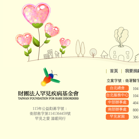
|
首頁
|
我要捐
立案字號：衛署醫字第8
台北總會
10
台北服務中心
10
中部辦事處
40
115年公益勸募字號：
南部辦事處
80
衛部救字第1141364459號
罕見家園
30
罕見之愛 溫暖同行