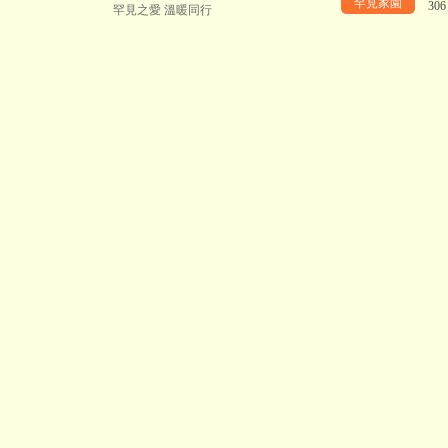
罕見家園
30
罕見之愛 溫暖同行