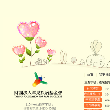
|
首頁
|
我要捐
立案字號：衛署醫字第8
台北總會
10
台北服務中心
10
中部辦事處
40
115年公益勸募字號：
南部辦事處
80
衛部救字第1141364459號