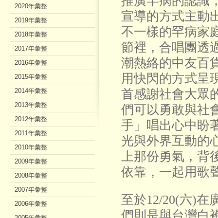
推廣罕病的認識
2020年彙整
宣導的方式主動
2019年彙整
不一樣的罕病家
2018年彙整
節裡，合唱團透過美
2017年彙整
潮熱絡的中友百
2016年彙整
用快閃的方式呈現，
2015年彙整
2014年彙整
首感謝社會大眾
2013年彙整
們可以勇敢與社
2012年彙整
手」唱出心中盼
2011年彙整
光與外界互動的
2010年彙整
上那份勇氣，背
2009年彙整
依靠，一起用歌
2008年彙整
2007年彙整
至於12/20(六)
2006年彙整
們則是與台灣白
2005年彙整