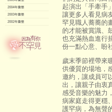
起演出「手牽手
2004年彙整
讓更多人看見病
2003年彙整
罕見職人蕎蕎的
2002年彙整
的才能被賞識、
也充滿熱血進行
份一點心意、盼
歲末季節裡帶來
供優質的場地，
邀約，讓成員可
出，讓親子由衷
感受音樂的魅力
病家庭走得更穩
護罕病，為無聲