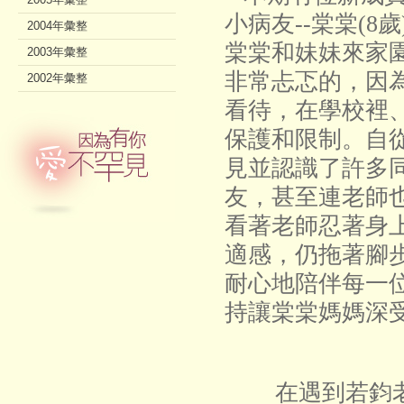
小病友--棠棠(8
2004年彙整
棠棠和妹妹來家
2003年彙整
非常忐忑的，因
2002年彙整
看待，在學校裡
保護和限制。自
見並認識了許多
友，甚至連老師
看著老師忍著
身
適感，仍拖著腳
耐心地陪伴每一
持讓棠棠媽媽深
在遇到若鈞老