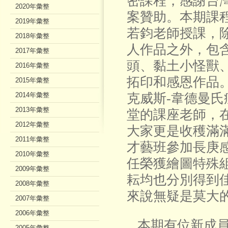
密課程，感謝台
2020年彙整
案贊助。本期課
2019年彙整
若鈞老師授課，
2018年彙整
人作品之外，包
2017年彙整
頭、黏土小怪獸
2016年彙整
拓印和感恩作品
2015年彙整
2014年彙整
克威斯-韋德曼
2013年彙整
堂的課座老師，
2012年彙整
大家更是收穫滿
2011年彙整
才藝班參加長庚
2010年彙整
任榮獲繪圖特殊
2009年彙整
耘均也分別得到
2008年彙整
來說無疑是莫大
2007年彙整
2006年彙整
本期有位新成員
2005年彙整