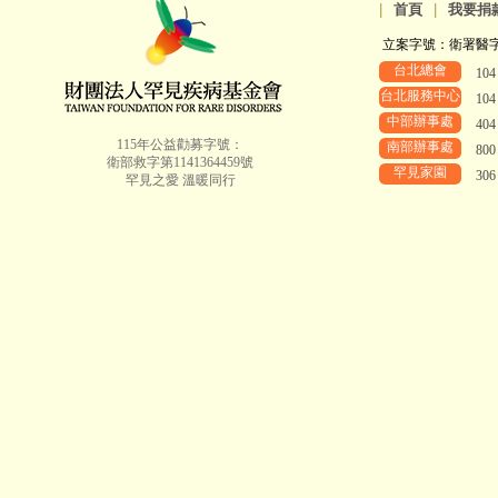
|
首頁
|
我要捐
立案字號：衛署醫字第8
台北總會
10
台北服務中心
10
中部辦事處
40
115年公益勸募字號：
南部辦事處
80
衛部救字第1141364459號
罕見家園
30
罕見之愛 溫暖同行