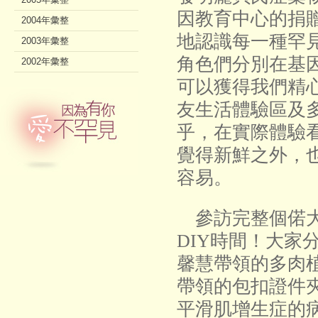
因教育中心的捐
2004年彙整
地認識每一種罕
2003年彙整
角色們分別在基
2002年彙整
可以獲得我們精
友生活體驗區及
乎，在實際體驗
覺得新鮮之外，
容易。
參訪完整個偌大
DIY時間！大家
馨慧帶領的多肉植
帶領的包扣證件夾
平滑肌增生症的病