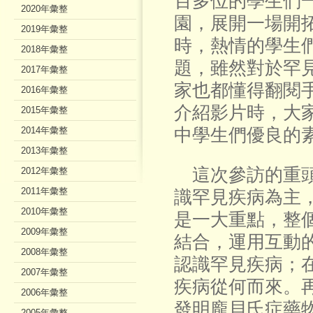
百多位的學生們
2020年彙整
園，展開一場開
2019年彙整
時，熱情的學生
2018年彙整
題，雖然對於罕
2017年彙整
家也都懂得翻閱
2016年彙整
介紹影片時，大
2015年彙整
2014年彙整
中學生們優良的
2013年彙整
這次參訪的重頭
2012年彙整
2011年彙整
識罕見疾病為主
2010年彙整
是一大重點，整
2009年彙整
結合，運用互動
2008年彙整
認識罕見疾病；
2007年彙整
疾病從何而來。
2006年彙整
發明龐貝氏症藥
2005年彙整