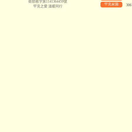
衛部救字第1141364459號
罕見家園
30
罕見之愛 溫暖同行