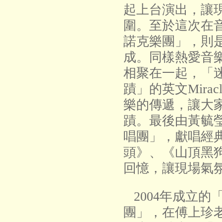
起上台演出，讓
圍。
至於這次在
諾克樂團」，則
成。同樣熱愛音
相聚在一起，「
蹟」的英文Mira
樂的傳遞，讓大
蹟。最後由黃毓
唱團」，獻唱經
頭》、《山頂黑
回憶，讓現場氣
2004年成立的
團」，在傅上珍