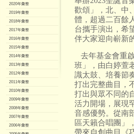
舉辦2023聖誕
2020年彙整
歡頌」，北、中
2019年彙整
體，超過二百餘
2018年彙整
台攜手演出，希
2017年彙整
伴大家迎向嶄新
2016年彙整
2015年彙整
去年基金會重啟
2014年彙整
班」，由白婷萱
2013年彙整
識太鼓、培養節
2012年彙整
2011年彙整
打出完整曲目，
2010年彙整
打出與眾不同的
2009年彙整
活力開場，展現
2008年彙整
音感優勢。從南
2007年彙整
區天籟合唱團」
2006年彙整
帶來自創曲目《
2005年彙整