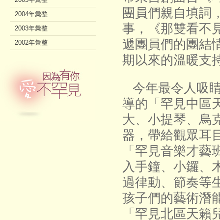
團員們親自填詞
2004年彙整
事，《那雙看不
2003年彙整
遞團員們的團結
2002年彙整
期以來的溫暖支
今年最令人吸睛
導的「罕見中區
大、小提琴、烏
器，帶給觀眾耳
「罕見音樂才藝
入手鐘、小鑼、
過律動、節奏等
孩子們的藝術潛
「罕見北區天籟