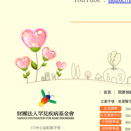
|
首頁
|
我要捐
立案字號：衛署醫字第8
台北總會
10
台北服務中心
10
中部辦事處
40
115年公益勸募字號：
南部辦事處
80