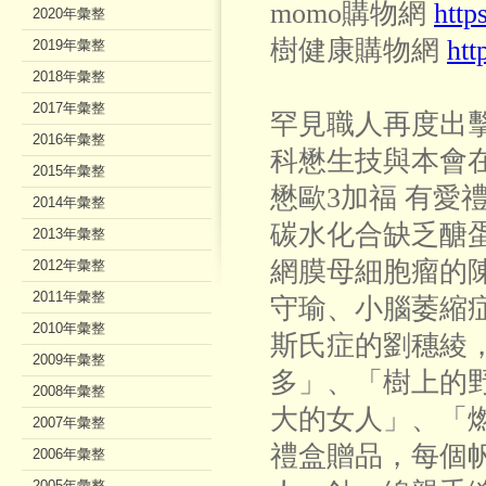
momo購物網
http
2020年彙整
樹健康購物網
htt
2019年彙整
2018年彙整
2017年彙整
罕見職人再度出
2016年彙整
科懋生技與本會
2015年彙整
懋歐3加福 有愛
2014年彙整
碳水化合缺乏醣
2013年彙整
網膜母細胞瘤的
2012年彙整
2011年彙整
守瑜、小腦萎縮
2010年彙整
斯氏症的劉穗綾
2009年彙整
多」、「樹上的
2008年彙整
大的女人」、「
2007年彙整
禮盒贈品，每個
2006年彙整
2005年彙整