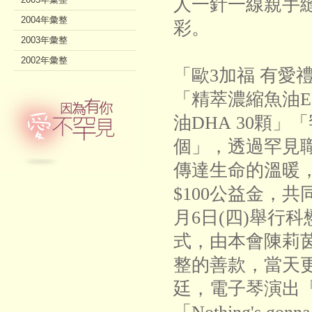
人一針一線親手
2004年彙整
彩。
2003年彙整
2002年彙整
「歐3加福 有愛禮
「精萃濃縮魚油E
油DHA 30顆」
個」，透過罕見
傳達生命的溫暖
$100公益金，
月6日(四)舉行
式，由本會陳莉茵
整的善款，當天
廷，電子琴演出「