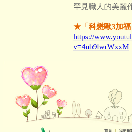
罕見職人的美麗
★「科懋歐3加福
https://www.youtu
v=4ub9lwrWxxM
|
首頁
|
我要捐