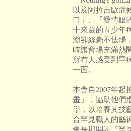
「Nothing's gonna
以及阿拉吉歐症
口」、「愛情釀
十來歲的青少年
潮卻絲毫不怯場
時讓會場充滿熱
所有人感受到罕
一面。
本會自2007年
畫」，協助他們
學，以培養其技
合罕見職人的藝
會長期開設『罕