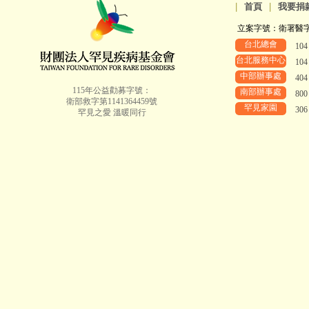
|
首頁
|
我要捐
立案字號：衛署醫字第8
台北總會
10
台北服務中心
10
中部辦事處
40
115年公益勸募字號：
南部辦事處
80
衛部救字第1141364459號
罕見家園
30
罕見之愛 溫暖同行