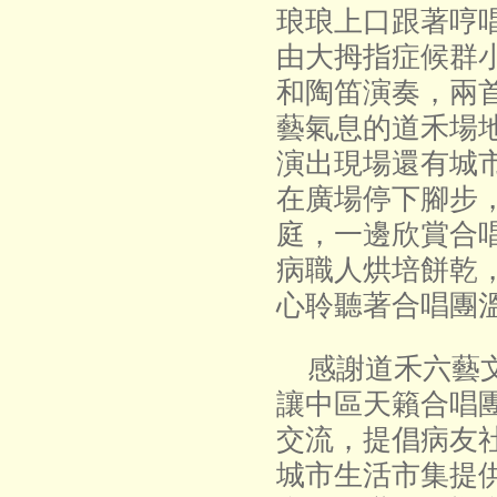
琅琅上口跟著哼
由大拇指症候群
和陶笛演奏，兩
藝氣息的道禾場
演出現場還有城
在廣場停下腳步
庭，一邊欣賞合
病職人烘培餅乾
心聆聽著合唱團
感謝道禾六藝文
讓中區天籟合唱
交流，提倡病友
城市生活市集提