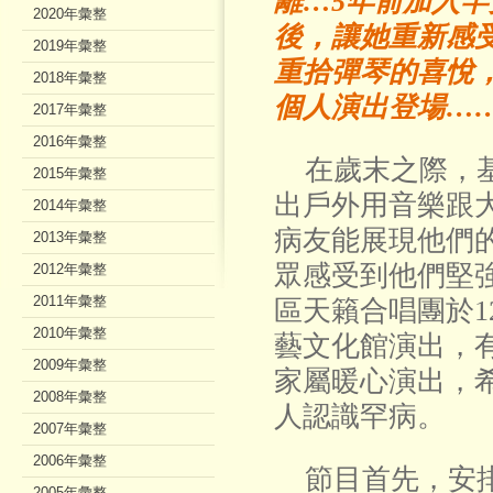
離…5年前加入
2020年彙整
後，讓她重新感
2019年彙整
重拾彈琴的喜悅
2018年彙整
個人演出登場…
2017年彙整
2016年彙整
在歲末之際，基
2015年彙整
出戶外用音樂跟
2014年彙整
病友能展現他們
2013年彙整
眾感受到他們堅
2012年彙整
2011年彙整
區天籟合唱團於12
2010年彙整
藝文化館演出，有
2009年彙整
家屬暖心演出，
2008年彙整
人認識罕病。
2007年彙整
2006年彙整
節目首先，安排
2005年彙整