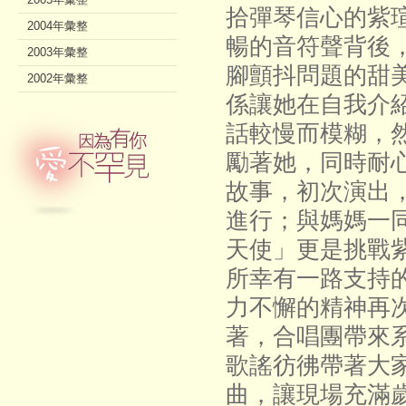
拾彈琴信心的紫
2004年彙整
暢的音符聲背後
2003年彙整
腳顫抖問題的甜
2002年彙整
係讓她在自我介
話較慢而模糊，
勵著她，同時耐
故事，初次演出
進行；與媽媽一
天使」更是挑戰
所幸有一路支持
力不懈的精神再
著，合唱團帶來
歌謠彷彿帶著大
曲，讓現場充滿