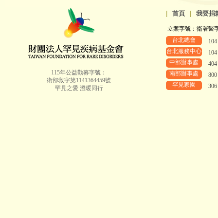
|
首頁
|
我要捐
立案字號：衛署醫字第8
台北總會
10
台北服務中心
10
中部辦事處
40
115年公益勸募字號：
南部辦事處
80
衛部救字第1141364459號
罕見家園
30
罕見之愛 溫暖同行