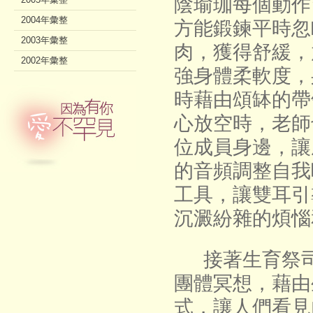
陰瑜珈每個動作
2004年彙整
方能鍛鍊平時忽
2003年彙整
肉，獲得舒緩，
2002年彙整
強身體柔軟度，
時藉由頌缽的帶
心放空時，老師
位成員身邊，讓
的音頻調整自我
工具，讓雙耳引
沉澱紛雜的煩惱
接著生育祭司
團體冥想，藉由
式，讓人們看見