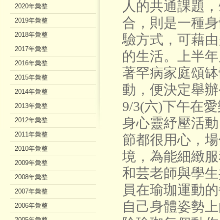
人的共通課題，
2020年彙整
合，則是一種身
2019年彙整
2018年彙整
驗方式，可藉由
2017年彙整
的生活。上半年
2016年彙整
著罕病家庭頌缽
2015年彙整
動，便決定舉辦
2014年彙整
9/3(六)下午
2013年彙整
身心靈紓壓活動
2012年彙整
2011年彙整
節都很用心，場
2010年彙整
境，為能細緻服
2009年彙整
和芸老師與學生
2008年彙整
員在瑜珈運動的
2007年彙整
自己身體姿勢上
2006年彙整
2005年彙整