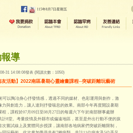
115年8月7日星期五
動報導
-08-31 14:08:08發表 (閱讀次數：1050)
病友活動】2022南區暑期心靈繪畫課程─突破距離玩藝術
可以陶冶身心抒發情感，透過不同的媒材、色彩運用與創作，激
像力與創造力，讓人達到抒發喘息的效果。南部今年再度開設暑期
課程，課程於07月09日至08月27日的每週六下午於南部辦事處辦
共計8堂。考量疫情及外縣市或偏遠地區，甚至是外出行動不便的孩
首次嘗試線上及實體同步授課，讓南部各地病家們突破距離限制，
一同玩藝術。此次參加學員共有7種病類，共計11位病友及5位手足