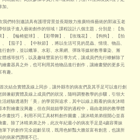
參加。
我們特別邀請具有護理背景並長期致力推廣特殊藝術的郭淑玉老
帶領孩子進入藝術創作的領域！課程設計八個主題，分別是：【魚
果】、【輪椅籃球】、【彩帶舞】、【玫瑰花】、【狗狗】、【拍
】、【茄子】、【中秋節】，將以生活可見的昆蟲、情境、物品、
進行創作，並以蠟筆、水彩、水果網、彈珠等媒材教導暈染、漸
立體感等技巧，以及趣味豐富的引導方式，讓成員們先行瞭解除了
的繪畫器具之外，也可利用其他物品進行創作，讓繪畫變的更多元
富有趣。
次結合實體及線上同步，讓外縣市的病友們及其手足可以進行創
老師兼顧實體及線上成員們的狀況，隨時調整教學的步驟，引領大
生活經驗透過對「美」的學習與追求，其中以線上觀看的病友沐晴
原本對繪畫沒興趣，但在與姐姐學習的過程中，藉由老師的教學體
多作畫技巧，利用不同工具材料創作圖畫，讓沐晴弟弟很開心並喜
繪畫。除了沐晴弟弟之外，此次年紀最小的病友手足是4歲容菁妹
她筆下的創作完全超齡呈現，既用色鮮豔大膽並富有創意，也讓所
與的病家們讚嘆不已。