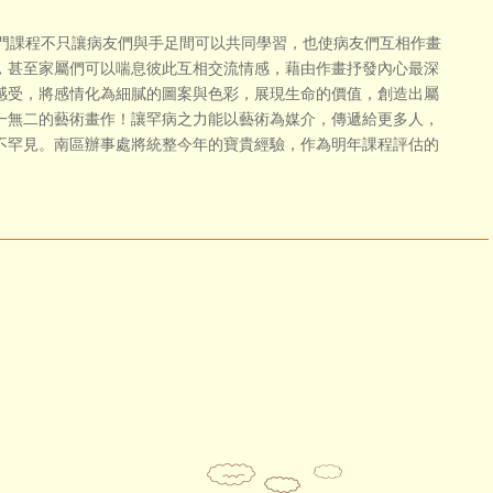
課程不只讓病友們與手足間可以共同學習，也使病友們互相作畫
，甚至家屬們可以喘息彼此互相交流情感，藉由作畫抒發內心最深
感受，將感情化為細膩的圖案與色彩，展現生命的價值，創造出屬
一無二的藝術畫作！讓罕病之力能以藝術為媒介，傳遞給更多人，
不罕見。南區辦事處將統整今年的寶貴經驗，作為明年課程評估的
。