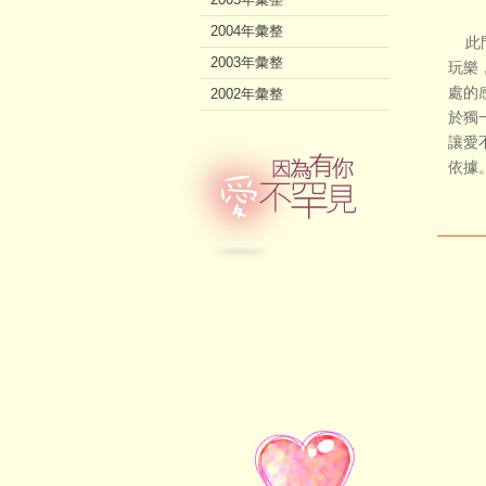
2004年彙整
此門
2003年彙整
玩樂
處的
2002年彙整
於獨
讓愛
依據