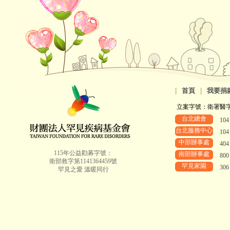
|
首頁
|
我要捐
立案字號：衛署醫字第8
台北總會
10
台北服務中心
10
中部辦事處
40
115年公益勸募字號：
南部辦事處
80
衛部救字第1141364459號
罕見家園
30
罕見之愛 溫暖同行