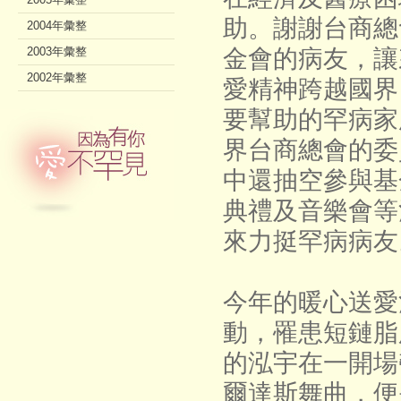
助。謝謝台商總
2004年彙整
2003年彙整
金會的病友，讓
2002年彙整
愛精神跨越國界
要幫助的罕病家
界台商總會的委
中還抽空參與基
典禮及音樂會等
來力挺罕病病友
今年的暖心送愛
動，罹患短鏈脂
的泓宇在一開場
爾達斯舞曲，便