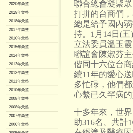
聯合總會凝聚眾
2020年彙整
打拼的台商們，
2019年彙整
2018年彙整
總是給予國內弱
2017年彙整
持。1月14日(
2016年彙整
立法委員溫玉霞
2015年彙整
聯誼會陳淑芬主
2014年彙整
偕同十六位台商
2013年彙整
續11年的愛心
2012年彙整
2011年彙整
多忙碌，他們都
2010年彙整
心繫已久罕病的
2009年彙整
2008年彙整
十多年來，世界
2007年彙整
助316名、共計
2006年彙整
在經濟及醫療困
2005年彙整